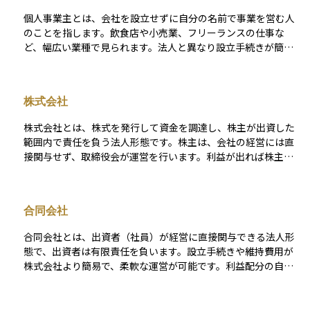
個人事業主とは、会社を設立せずに自分の名前で事業を営む人
のことを指します。飲食店や小売業、フリーランスの仕事な
ど、幅広い業種で見られます。法人と異なり設立手続きが簡単
で、開業届を税務署に提出すれば始められるのが特徴です。一
方で、事業の責任はすべて個人に帰属するため、利益も損失も
自分に直接影響します。税金面では「所得税」として課税さ
株式会社
れ、青色申告や白色申告などの制度を利用することで税負担を
軽減することも可能です。投資や資産運用を考える際には、収
株式会社とは、株式を発行して資金を調達し、株主が出資した
入が安定しにくい特徴があるため、計画的に資産を管理するこ
範囲内で責任を負う法人形態です。株主は、会社の経営には直
とが重要になります。
接関与せず、取締役会が運営を行います。利益が出れば株主に
配当が支払われます。
合同会社
合同会社とは、出資者（社員）が経営に直接関与できる法人形
態で、出資者は有限責任を負います。設立手続きや維持費用が
株式会社より簡易で、柔軟な運営が可能です。利益配分の自由
度が高いことも特徴です。