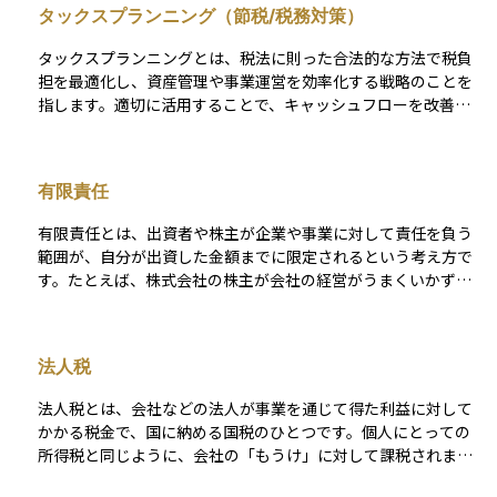
タックスプランニング（節税/税務対策）
タックスプランニングとは、税法に則った合法的な方法で税負
担を最適化し、資産管理や事業運営を効率化する戦略のことを
指します。適切に活用することで、キャッシュフローを改善
し、資産形成を有利に進めることが可能になります。また、法
令を遵守しながら税務リスクを軽減することも重要な目的の一
つです。 個人向けのタックスプランニングには、所得税や相続
有限責任
税の最適化があります。例えば、ふるさと納税や住宅ローン控
除などの所得控除を活用すれば税負担を抑えることができま
有限責任とは、出資者や株主が企業や事業に対して責任を負う
す。また、NISAやiDeCoを利用することで投資の税負担を軽減
範囲が、自分が出資した金額までに限定されるという考え方で
することも可能です。相続税対策としては、暦年贈与の非課税
す。たとえば、株式会社の株主が会社の経営がうまくいかず倒
枠を活用した生前贈与や、生命保険を活用した相続税の軽減策
産しても、その株主は保有していた株式の出資額以上の損失を
が挙げられます。 法人向けには、法人税の最適化や国際税務戦
負うことはありません。これは、投資家が過度なリスクを取ら
略があります。法人税対策としては、役員報酬の適切な設定や
ずに出資しやすくするための制度的な仕組みです。有限責任の
研究開発税制の活用が有効です。資産管理会社を設立し、所得
法人税
仕組みがあることで、多くの人が安心して株式やファンドなど
を法人と個人で分散させることで税率を調整する方法もありま
の投資に参加できるようになっています。
す。国際税務では、海外法人の設立や外国税額控除の活用が考
法人税とは、会社などの法人が事業を通じて得た利益に対して
えられますが、各国の税制を遵守することが不可欠です。 タッ
かかる税金で、国に納める国税のひとつです。個人にとっての
クスプランニングを行う際には、租税回避や脱税とならないよ
所得税と同じように、会社の「もうけ」に対して課税されま
う注意が必要です。税法は頻繁に改正されるため、最新の法律
す。会社は1年間の売上から経費や人件費などを差し引き、最終