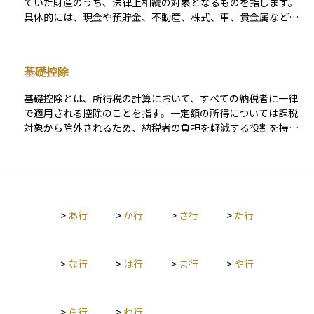
ていた財産のうち、法律上相続の対象となるものを指します。
具体的には、現金や預貯金、不動産、株式、車、貴金属などの
プラスの財産だけでなく、借金やローン、保証債務といったマ
イナスの財産も含まれます。 相続人は、これらの財産すべてを
一括して引き継ぐ「単純承認」だけでなく、財産の範囲内で債
基礎控除
務を引き継ぐ「限定承認」や、相続自体を放棄する「相続放
棄」などの選択も可能です。 なお、生命保険金や死亡退職金な
基礎控除とは、所得税の計算において、すべての納税者に一律
ど、一定の財産は「相続財産」に含まれず、相続税の計算上も
で適用される控除のことを指す。一定額の所得については課税
特別な扱いになることがあります。 相続財産を正しく把握する
対象から除外されるため、納税者の負担を軽減する役割を持
ことは、遺産分割協議や相続税申告を円滑に進めるうえで、最
つ。所得に応じて控除額が変動する場合もあり、申告不要で自
初の重要なステップとなります。
動適用される。
>
あ行
>
か行
>
さ行
>
た行
>
な行
>
は行
>
ま行
>
や行
>
ら行
>
わ行