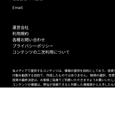
Email:
運営会社
利用規約
各種お問い合わせ
プライバシーポリシー
コンテンツの二次利用について
当メディアで提供するコンテンツは、情報の提供を目的としており、投資
行動を勧誘する目的で、作成したものではありません。 銘柄の選択、売買
投資の最終決定は、お客様ご自身でご判断いただきますようお願いいたしま
コンテンツの情報は、弊社が信頼できると判断した情報源から入手したも
が、その情報源の確実性を保証したものではありません。 また、本コンテ
載内容は、予告なしに変更することがあります。
「投資のコンシェルジュ」はMONO Investmentの登録商標です（登録商標