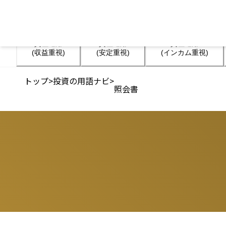
資産運用

資産運用

資産運用

(収益重視)
(安定重視)
(インカム重視)
トップ
>
投資の用語ナビ
>
照会書