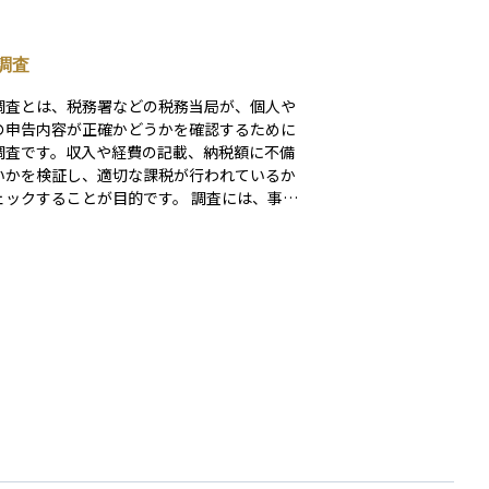
調査
調査とは、税務署などの税務当局が、個人や
の申告内容が正確かどうかを確認するために
調査です。収入や経費の記載、納税額に不備
いかを検証し、適切な課税が行われているか
クすることが目的です。 調査には、事前
がある「任意調査」と、重大な脱税の疑いが
場合に裁判所の令状に基づいて行われる「強
査（査察）」の2種類があります。一般の個
資家や中小企業が対象となるのは、ほとんど
意調査で、税務署職員が自宅や事務所を訪
簿や領収書などの資料を確認します。 資産
の文脈では、株式の譲渡益、配当収入、海外
の利子などの申告漏れや過少申告が調査の対
なることがあります。日頃から記録を整理
適正な申告を行っていれば、過度に不安にな
要はありません。基本的な税知識を持ち、必
応じて専門家に相談する姿勢が重要です。