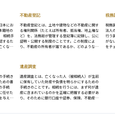
不動産登記
税務
日本にお
不動産登記とは、土地や建物などの不動産に関す
税務
本籍地の
る権利関係（たとえば所有者、抵当権、地上権な
法人
。 相続手
ど）を、法務局が管理する登記簿に記録し、公に
行う
認するた
証明・公開する制度のことです。この制度によ
がな
亡くなっ
り、不動産の所有者が誰であるか、どのような担
をチェッ
て取得す
保が設定されているかなどを第三者が確認できる
通知
妹など、
ようになり、不動産取引の安全性と信頼性が保た
ある
戸籍は複数
れます。 登記は義務ではないものの、登記をして
制調
遺産調査
「戸籍の
いないと第三者に対して権利を主張できない場合
人投
プとして
があるため、事実上非常に重要です。たとえば不
が任
の手続き
遺産調査とは、亡くなった人（被相続人）が生前
動産を購入した際に所有権移転登記を行うこと
れ、帳
ための書
に保有していた財産や負債を明らかにするための
で、買主はその不動産の正式な権利者として法的
運用
の手続
手続きのことです。相続を行うには、まず何が遺
に保護されます。不動産登記は、権利関係を明確
口座
に任せた
産に含まれているのかを正確に把握する必要があ
にし、トラブルを未然に防ぐための重要な公的制
象に
を与える
り、そのために銀行口座や証券、保険、不動産、
度です。
し、
任せるの
借入金など、あらゆる資産や債務の有無を確認し
る必
の氏名・
ます。遺産調査を丁寧に行うことで、相続税の申
要に
によって
告漏れを防ぎ、遺産分割協議や相続放棄といった