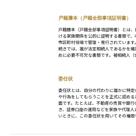
戸籍謄本（戸籍全部事項証明書）
戸籍謄本（戸籍全部事項証明書）とは、
ける家族関係を公的に証明する書類で、
市区町村役場で管理・発行されています
続きでは、誰が法定相続人であるかを確
めに必要不可欠な書類です。被相続人（
た方）の出生から死亡までの戸籍をすべ
ることで、配偶者・子ども・親・兄弟姉
関係する相続人を明らかにできます。 
委任状
の場所に分かれていることもあるため、
取り寄せ」は相続手続きの最初のステッ
委任状とは、自分の代わりに誰かに特定
重要です。
や行為をしてもらうことを正式に認める
面です。たとえば、不動産の売買や銀行
き、証券口座の運用などを家族や代理人
いときに、この委任状を用いてその権限
ことができます。委任状には、誰に何を
か、具体的な内容や期間、本人と代理人
住所・押印などが記載されており、これ