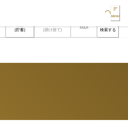
Loading...
MENU
保険

保険

M&A
検索する
(貯蓄)
(掛け捨て)