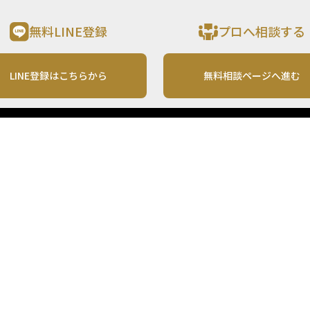
無料LINE登録
プロへ相談する
LINE登録はこちらから
無料相談ページへ進む
運営会社
利用規約
各種お問い合わせ
株式会社MONO Investment
プライバシーポリシー
コンテンツの二次利用
ンテンツは、情報の提供を目的としており、投資その他の行動を勧誘する目的で、作
投資の最終決定は、お客様ご自身でご判断いただきますようお願いいたします。 本