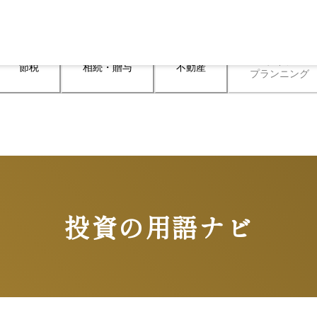
ライフ

節税
相続・贈与
不動産
プランニング
投資の用語ナビ