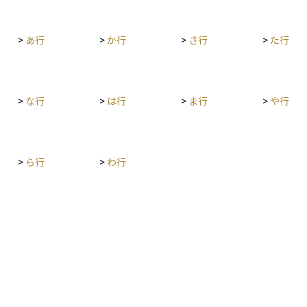
たもので
後の判断に役立てることができます。また、名義
続き、税
不明の口座や隠れた借金が見つかることもあり、
>
あ行
>
か行
>
さ行
>
た行
本人が直
調査の過程で専門家に依頼するケースも少なくあ
で対応す
りません。相続は感情的な要素も含むため、遺産
調査を正確かつ冷静に進めることが、円滑な相続
手続きの第一歩となります。
>
な行
>
は行
>
ま行
>
や行
>
ら行
>
わ行