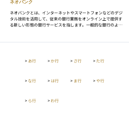
ネオバンク
り低コストで利便性の高い形で個人にも提供されるようにな
り、金融の在り方を大きく変えています。投資初心者にとって
ネオバンクとは、インターネットやスマートフォンなどのデジ
も、フィンテックを活用することで簡単に資産運用を始められ
タル技術を活用して、従来の銀行業務をオンライン上で提供す
る環境が整ってきています。
る新しい形態の銀行サービスを指します。一般的な銀行のよう
に実店舗やATMを持たず、アプリやウェブサイトを通じて口座
開設、送金、預金、資産運用などを行うのが特徴です。日本で
は銀行免許を持たず、既存の銀行と提携してサービスを提供す
る「BaaS（Banking as a Service）」型のネオバンクが多く見
られ、利便性の高さや手数料の安さから若年層やデジタル世代
>
あ行
>
か行
>
さ行
>
た行
を中心に注目を集めています。資産運用の面でも、スマホで簡
単に投資信託を購入したり、AIを活用したポートフォリオ提案
を受けたりと、金融サービスの革新が進んでいます。一方で、
破綻時の預金保護制度などは提携先銀行に依存するため、利用
>
な行
>
は行
>
ま行
>
や行
する際には仕組みをよく理解することが大切です。
>
ら行
>
わ行