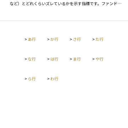
まり、長くファンドを保有する投資家の利益を守る仕組みとし
など）とどれくらいズレているかを示す指標です。ファンドは
て設定されています。
基本的に指数に連動するように運用されますが、運用コストや
売買のタイミングの違いなどにより、実際の成績が指数と完全
に一致することはまれです。 この差が大きいほど、運用が指数
とずれていると評価されます。トラッキングエラーが小さいほ
ど、より正確に指数に連動しているとされ、インデックス投資
>
あ行
>
か行
>
さ行
>
た行
においては重要な確認ポイントとなります。
>
な行
>
は行
>
ま行
>
や行
>
ら行
>
わ行