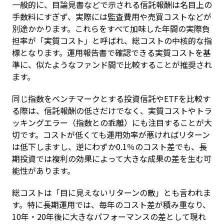
一般的に、目論見書などで示される信託報酬は名目上の
手数料にすぎず、実際には監査費用や売買コストなどが
別途かかります。これらをすべて加味した年間の実際負
担率が「実質コスト」と呼ばれ、総コストの中核的な指
標となります。運用報告書で確認できる実質コストを基
準に、似たようなファンド間で比較することが推奨され
ます。
同じ指数をベンチマークとする投資信託やETFを比較す
る際は、信託報酬の低さだけでなく、実質コストやトラ
ッキングエラー（指数との乖離）にも注目することが大
切です。コストが低くても運用効率が悪ければリターン
は低下しますし、逆にわずか0.1％のコスト差でも、長
期投資では複利の効果によって大きな成果の差を生む可
能性があります。
総コストは「目に見えないリターンの敵」とも言われま
す。特に長期運用では、毎年のコスト差が積み重なり、
10年・20年後に大きなパフォーマンスの差として現れ