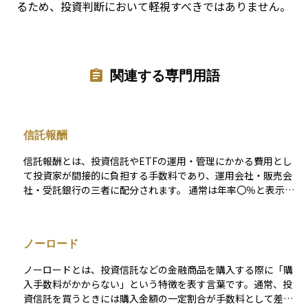
るため、投資判断において軽視すべきではありません。
関連する専門用語
信託報酬
信託報酬とは、投資信託やETFの運用・管理にかかる費用とし
て投資家が間接的に負担する手数料であり、運用会社・販売会
社・受託銀行の三者に配分されます。 通常は年率〇％と表示さ
れ、その割合を基準価額にあたるNAV（Net Asset Value）に日
割りで乗じる形で毎日控除されるため、投資家が口座から現金
で支払う場面はありません。 したがって運用成績がマイナスで
ノーロード
も信託報酬は必ず差し引かれ、長期にわたる複利効果を目減り
させる“見えないコスト”として意識されます。 販売時に一度だ
ノーロードとは、投資信託などの金融商品を購入する際に「購
け負担する販売手数料や、法定監査報酬などと異なり、信託報
入手数料がかからない」という特徴を表す言葉です。通常、投
酬は保有期間中ずっと発生するランニングコストです。 実際に
資信託を買うときには購入金額の一定割合が手数料として差し
は運用会社が3〜6割、販売会社が3〜5割、受託銀行が1〜2割前