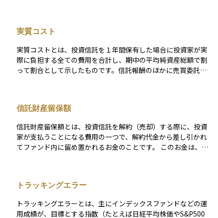
引かれることがありますが、ノーロード型の投資信託ではその
後を受け取る設計が一般的で、アクティブ型ファンドでは1％
手数料がゼロになっています。そのため、投資した金額のすべ
超、インデックス型では0.1％台まで低下するケースもありま
てを運用に回すことができ、コスト面で有利になります。特に
す。 同じファンドタイプなら総経費率 TER（Total Expense R
実質コスト
長期投資を考える初心者にとっては、手数料の負担が少ないこ
atio）や実質コストを比較し、長期保有ほど差が拡大する点に
とは大きなメリットといえます。ただし、ノーロードでも信託
留意して商品選択を行うことが重要です。
実質コストとは、投資信託を１年間保有した場合に投資家が実
報酬などの運用中にかかる費用はあるため、商品の内容をしっ
際に負担する全ての費用を合計し、期中の平均純資産総額で割
かり確認することが大切です。
って割合として示したものです。信託報酬のほかに売買委託手
数料や監査費用、保管費用など運用に付随する細かな経費も含
まれるため、名目の信託報酬より高くなるのが一般的です。多
くの場合、決算後に運用報告書で公表されるため事前に完全な
信託財産留保額
数値を知ることはできませんが、同じカテゴリのファンド同士
を費用面で比較する際に最も実態に近い指標として役立ちま
信託財産留保額とは、投資信託を解約（売却）する際に、投資
す。
家が支払うことになる費用の一つで、解約代金から差し引かれ
てファンド内に留め置かれるお金のことです。 このお金は、運
用している信託財産の中に残され、他の投資家に不利益が出な
いようにするための調整の役割を持ちます。たとえば、大量の
解約が発生すると、ファンドは保有資産を売却して現金化しな
トラッキングエラー
ければならず、その際に売却コストが発生します。このコスト
をすべての投資家に負担させると不公平になるため、解約者に
トラッキングエラーとは、主にインデックスファンドなどの運
信託財産留保額という形で部分的に負担してもらうのです。つ
用成績が、目標とする指数（たとえば日経平均株価やS&P500