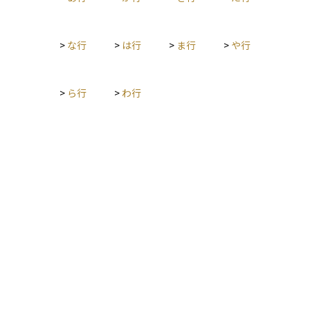
となります。
>
な行
>
は行
>
ま行
>
や行
>
ら行
>
わ行