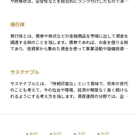
や財務状況、安全性などを総合的にランク付けしたものであ
る。アルファベットや数字で表されるのが一般的である。
（例）格付投資情報センター（https://www.r-i.co.jp/index.ht
ml） による発行体格付の定義 AAA：信用力は最も高く、多く
発行体
の優れた要素がある。 AA：信用力は極めて高く、優れた要素が
ある。 A：信用力は高く、部分的に優れた要素がある。 BBB：
発行体とは、債券や株式などの金融商品を市場に出して資金を
信用力は十分であるが、将来環境が大きく変化する場合、注意
調達する側のことを指します。債券であれば、お金を借りる側
すべき要素がある。 BB：信用力は当面問題ないが、将来環境
であり、投資家から集めた資金を使って事業活動や設備投資な
が変化する場合、十分注意すべき要素がある。 B：信用力に問
どを行います。発行体には、国や地方自治体、企業、政府機関
題があり、絶えず注意すべき要素がある。 CCC：発行体の金融
などさまざまな種類があります。投資家にとっては、発行体の
債務が不履行に陥る懸念が強い。 CC：発行体の金融債務が不履
信用力や財務状況がその金融商品の安全性や利回りに大きく影
行に陥っているか、その懸念が極めて強い。 C：発行体のすべ
サステナブル
響するため、誰が発行しているのかをしっかりと確認すること
ての金融債務が不履行に陥っているとR＆Iが判断する格付。
が重要です。信頼できる発行体であれば、安定した利息や元本
サステナブルとは、「持続可能な」という意味で、将来の世代
の返済が期待できます。
のことも考えて、今の社会や環境、経済が無理なく長く続けら
れるようにする考え方を指します。資産運用の分野では、企業
が環境に配慮した取り組みをしていたり、社会的責任を果たし
ていたりするかを重視する投資方法と関係しています。たとえ
ば、環境汚染を防いだり、働きやすい職場をつくったりしてい
る企業は、将来的にも安定して成長すると期待されるため、サ
ステナブルな投資先として注目されます。投資を通じて社会や
>
あ行
>
か行
>
さ行
>
た行
環境にも良い影響を与えたいと考える人にとって、大切な視点