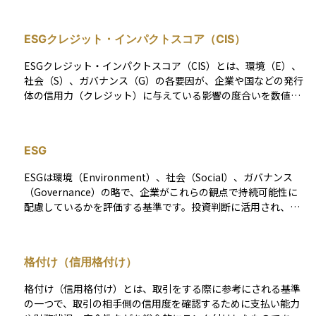
ESGクレジット・インパクトスコア（CIS）
ESGクレジット・インパクトスコア（CIS）とは、環境（E）、
社会（S）、ガバナンス（G）の各要因が、企業や国などの発行
体の信用力（クレジット）に与えている影響の度合いを数値化
した評価指標です。これは信用格付機関が、ESG要因が実際に
格付判断にどれほど影響しているかを可視化する目的で導入し
たもので、ESGが「信頼性のある財務リスク」として捉えられ
ESG
ていることを示します。 スコアは、影響が小さい（0）から大
きい（5）までの段階で付けられ、たとえば環境規制が厳格な業
ESGは環境（Environment）、社会（Social）、ガバナンス
種では、E要因のスコアが高くなりやすいです。CISは、ESG情
（Governance）の略で、企業がこれらの観点で持続可能性に
報の透明性を高め、投資家が財務的な視点と非財務的リスクを
配慮しているかを評価する基準です。投資判断に活用され、社
統合して判断するための手がかりとして活用されます。
会的課題への関心が高まる中、注目されています。
格付け（信用格付け）
格付け（信用格付け）とは、取引をする際に参考にされる基準
の一つで、取引の相手側の信用度を確認するために支払い能力