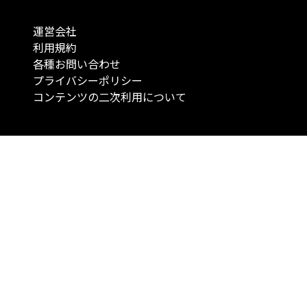
運営会社
利用規約
各種お問い合わせ
プライバシーポリシー
コンテンツの二次利用について
当メディアで提供するコンテンツは、情報の提供を目的としており、投資
行動を勧誘する目的で、作成したものではありません。 銘柄の選択、売買
投資の最終決定は、お客様ご自身でご判断いただきますようお願いいたしま
コンテンツの情報は、弊社が信頼できると判断した情報源から入手したも
が、その情報源の確実性を保証したものではありません。 また、本コンテ
載内容は、予告なしに変更することがあります。
「投資のコンシェルジュ」はMONO Investmentの登録商標です（登録商標
6527070号）。
Copyright © 2022 株式会社MONO Investment All rights reserved.