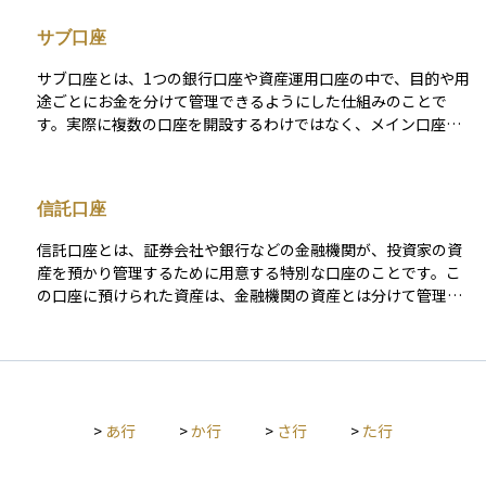
で複数の目的別にサブ口座のような機能を持たせて管理できる
サブ口座
サービスが増えています。この方法を活用することで、漠然と
した貯金ではなく、目標に向けたお金の積み立てがしやすくな
サブ口座とは、1つの銀行口座や資産運用口座の中で、目的や用
り、モチベーションの維持にもつながります。初心者でも家計
途ごとにお金を分けて管理できるようにした仕組みのことで
の管理や資産形成を始めやすい手段として、注目されていま
す。実際に複数の口座を開設するわけではなく、メイン口座の
す。
中に仮想的な区分を作って、それぞれの目的に応じた資金を管
理できるようにするものです。たとえば、「生活費」「旅行資
金」「緊急時用」などに分けて管理することで、お金の使い道
信託口座
が明確になり、無駄遣いの防止や計画的な貯蓄に役立ちます。
最近では、多くのネット銀行や資産運用サービスでサブ口座機
信託口座とは、証券会社や銀行などの金融機関が、投資家の資
能を提供しており、スマートフォンのアプリから簡単に設定・
産を預かり管理するために用意する特別な口座のことです。こ
管理ができるようになっています。お金の流れを見える化し、
の口座に預けられた資産は、金融機関の資産とは分けて管理さ
目的に合わせて資金を効率的に使うための便利なツールです。
れており、万が一その金融機関が経営破綻しても、投資家の資
産は保護される仕組みになっています。信託口座は、株式や投
資信託などの金融商品を売買するときに使用され、資産の安全
性を高めるために非常に重要な役割を果たします。投資を始め
るときには、まずこの口座を開設することが一般的です。
>
あ行
>
か行
>
さ行
>
た行