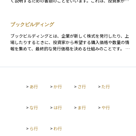
く説明するための書類のことをいいます。これは、投資家が商
い評価を受けるため、ガバナンスの強化や継続的な成長が求め
品について正しく理解し、投資判断を行うための重要な資料で
られます。 IPOのプロセスは、主幹事証券の選定、証券取引所
す。目論見書には、発行体の財務情報、事業内容、募集する金
の審査、目論見書の作成、投資家向けのロードショー、仮条件
額、利回りや償還期間などが記載されており、金融商品取引法
の設定、公募・売出価格の決定などを経て進められます。公募
ブックビルディング
に基づいて作成されます。投資初心者にとっては、少し専門的
価格は需要と供給をもとに決定され、上場初日に初値が形成さ
で読みづらく感じるかもしれませんが、購入する前にリスクや
れます。 投資家にとってIPOは、成長企業への投資機会となる
ブックビルディングとは、企業が新しく株式を発行したり、上
条件を確認するためにとても大切な情報源となります。
一方、初値が公募価格を大きく上回ることもあれば、期待ほど
場したりするときに、投資家から希望する購入価格や数量の情
上昇しない場合もあるため、市場の動向をよく見極める必要が
報を集めて、最終的な発行価格を決める仕組みのことです。 証
あります。また、ロックアップ期間（上場後一定期間、大株主
券会社が投資家に対して「どのくらいの価格なら、どれだけ買
が株を売れない規制）が解除された後に売却が増えることで、
いたいか」を聞き、その情報をもとに企業と証券会社が相談し
株価が下落するリスクもあるため注意が必要です。
て、需要の高い価格帯を探りながら価格を決定します。 これに
より、発行価格が市場の実勢に近い水準になりやすく、企業に
とっても投資家にとっても公平性の高い方法とされています。
>
あ行
>
か行
>
さ行
>
た行
投資家は、ブックビルディング期間中に申し込みを行い、最終
的に決まった価格で購入できるかどうかが抽選などで決まりま
す。初めて株式を購入する方にとっては、公開価格がどのよう
に決まるかを知るうえで、理解しておきたい基本的な仕組みで
>
な行
>
は行
>
ま行
>
や行
す。
>
ら行
>
わ行