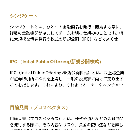
を得ることができます。英語では一般に「underwriting」と呼
ばれ、実務では「bond underwriting」や「to underwrite sec
シンジケート
urities」といった表現が用いられます。 引受の方式にはいくつ
かの形態があり、発行体と証券会社のリスク分担が異なりま
シンジケートとは、ひとつの金融商品を発行・販売する際に、
す。証券会社が発行額を全額買い取る「買取引受（Firm Com
複数の金融機関が協力してチームを組む仕組みのことです。特
mitment Underwriting）」では、売れ残りリスクは証券会社
に大規模な債券発行や株式の新規公開（IPO）などでよく使わ
が負います。投資家に販売して売れ残った分だけを引き受ける
れます。 たとえば、ひとつの企業が大規模な外債を発行する場
「残額引受（Standby Underwriting）」では、リスクを分担し
合、ひとつの証券会社だけでは販売力やリスク分散の面で限界
ます。販売努力はするが売れ残りを引き受ける義務のない「ベ
があるため、複数の証券会社が共同で取り扱いを行います。こ
ストエフォート（Best Efforts Underwriting）」では、発行体
IPO（Initial Public Offering/新規公開株式）
のグループが「シンジケート」と呼ばれます。 シンジケートに
がリスクを負うことになります。 引受（アンダーライティン
参加することで、各金融機関はリスクを分散しながらも広く販
グ）は、発行体にとっては資金調達を安定させる手段であり、
IPO（Initial Public Offering/新規公開株式）とは、未上場企業
売網を活用でき、発行体側にとっても資金調達がスムーズにな
証券会社にとっては収益源となる仕組みです。契約方式によっ
が証券取引所に株式を上場し、一般の投資家に向けて売り出す
ります。投資家にとっては、こうした仕組みを通じて幅広い商
てリスクとコストの分担が変わる点が特徴であり、資本市場の
ことを指します。これにより、それまでオーナーやベンチャー
品へのアクセスが可能となる点がメリットです。
円滑な機能を支える重要な仕組みといえます。
キャピタル（VC）など限られた株主のみが保有していた株式
が、市場を通じて誰でも売買できるようになります。 企業にと
ってIPOは、成長資金を調達するだけでなく、知名度や信用力
目論見書（プロスペクタス）
を向上させる手段の一つです。また、創業者やVCが投資を回収
（エグジット）する機会にもなり、優秀な人材を確保するため
目論見書（プロスペクタス）とは、株式や債券などの金融商品
のストックオプション制度の活用が可能になるといったメリッ
を発行する際に、その内容やリスク、資金の使い道などを詳し
トもあります。一方で、上場後は業績や経営方針が市場の厳し