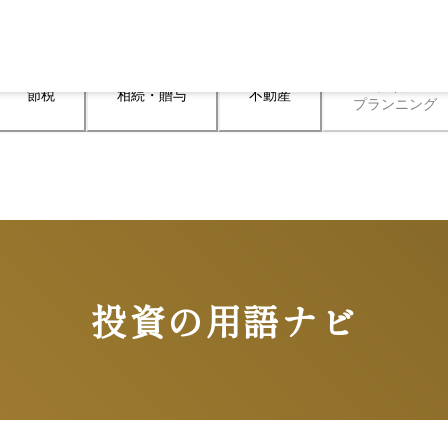
ライフ

節税
相続・贈与
不動産
プランニング
投資の用語ナビ