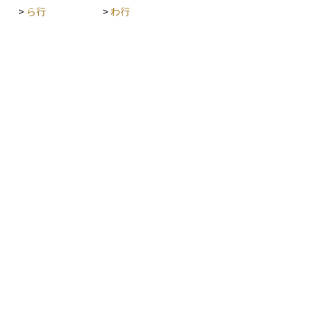
>
ら行
>
わ行