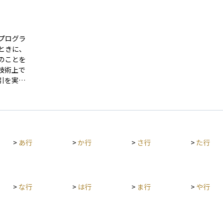
プログラ
ときに、
のことを
技術上で
引を実行
了したら
、その条
的に実行
しく透明
>
あ行
>
か行
>
さ行
>
た行
、サプラ
期待され
トコント
や金融サ
Fi）との
>
な行
>
は行
>
ま行
>
や行