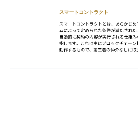
スマートコントラクト
スマートコントラクトとは、あらかじめ
ムによって定められた条件が満たされた
自動的に契約の内容が実行される仕組み
指します。これは主にブロックチェーン
動作するもので、第三者の仲介なしに取
できるのが特徴です。 たとえば、ある仮想通貨を
送金する契約を「○月○日に支払いが完
自動的に代金を送る」と設定しておけば
件が満たされた時点でプログラムが自動
され、契約が履行されます。改ざんが難
性が高いため、金融取引、保険、不動産
イチェーンなどさまざまな分野で活用が
ています。資産運用においても、スマー
ラクトを活用した自動化された投資商品
ービスが登場しており、分散型金融（De
結びつきが注目されています。