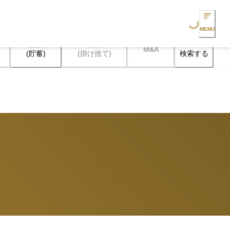
Loading...
MENU
保険

保険

M&A
検索する
(貯蓄)
(掛け捨て)