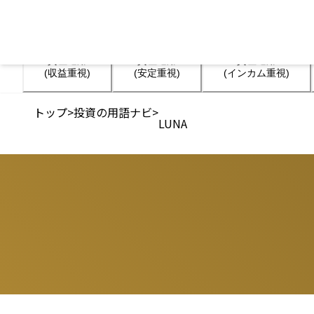
資産運用

資産運用

資産運用

(収益重視)
(安定重視)
(インカム重視)
トップ
>
投資の用語ナビ
>
LUNA