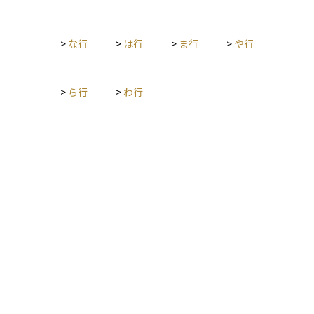
る可能性がある」金額**であり、将来の相場変動によって増減
する可能性があります。 企業の決算書などでは、評価損益を財
務上どう扱うかが重要で、特に金融商品などの評価方法（時価
>
な行
>
は行
>
ま行
>
や行
評価か取得原価か）によって、利益や資産の見え方が大きく異
なる場合があります。個人投資家にとっても、資産の実態を把
握するために、評価損益を定期的にチェックすることが大切で
>
ら行
>
わ行
す。