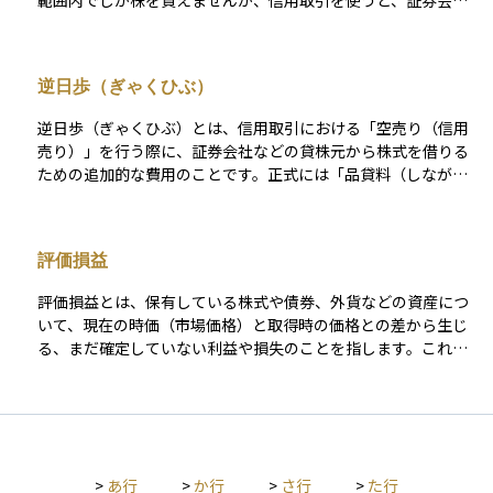
範囲内でしか株を買えませんが、信用取引を使うと、証券会社
に一定の担保（保証金）を差し入れることで、元手の数倍まで
の取引が可能になります。 これにより、うまくいけば短期間で
大きな利益を得ることができますが、その反面、損失も同じよ
逆日歩（ぎゃくひぶ）
うに拡大する可能性があるため、リスクも高くなります。信用
取引では、株を「買う」だけでなく、持っていない株を「売る
逆日歩（ぎゃくひぶ）とは、信用取引における「空売り（信用
（空売り）」こともできるため、相場が下がる局面でも利益を
売り）」を行う際に、証券会社などの貸株元から株式を借りる
狙うことが可能です。初心者にとっては魅力的に映るかもしれ
ための追加的な費用のことです。正式には「品貸料（しながし
ませんが、資金管理や相場の見通しに自信がない段階では慎重
りょう）」と呼ばれます。信用売りが多く、貸株の需要が供給
に扱うべき上級者向けの取引手法です。
を上回ると、株式を借りるためのコストが発生し、これが逆日
歩として空売りを行っている投資家に課されます。 逆日歩は毎
評価損益
日変動する可能性があり、銘柄によっては非常に高額になるこ
ともあるため、空売りを行う際のリスク要因として特に注目さ
評価損益とは、保有している株式や債券、外貨などの資産につ
れます。また、逆日歩が発生している銘柄は、信用売り残が多
いて、現在の時価（市場価格）と取得時の価格との差から生じ
い＝投資家の弱気が集まっているとも読み取れるため、踏み上
る、まだ確定していない利益や損失のことを指します。これは
げ（ショートスクイーズ）による急騰の前兆とされることもあ
あくまで帳簿上での計算であり、実際に売却や決済をしない限
ります。 短期売買や信用取引を活用する資産運用において、逆
りは「含み益」や「含み損」として扱われます。 たとえば、あ
日歩はコスト管理とリスク管理の両面で重要な概念です。
る株式を100万円で購入し、現在の時価が120万円になっていれ
ば、評価益が20万円あるということになります。逆に、時価が
80万円に下がっていれば、評価損が20万円あるという状態で
>
あ行
>
か行
>
さ行
>
た行
す。ただし、これらはあくまで**「いま売れば得られる／損す