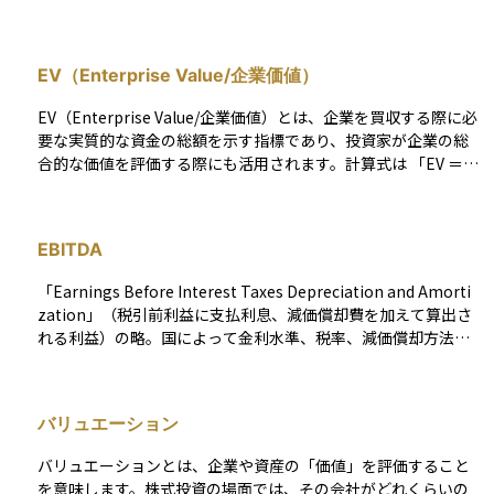
場合、理論上は会社の解散価値よりも株価が低いとされ、割安
と判断されることがあります。
EV（Enterprise Value/企業価値）
EV（Enterprise Value/企業価値）とは、企業を買収する際に必
要な実質的な資金の総額を示す指標であり、投資家が企業の総
合的な価値を評価する際にも活用されます。計算式は 「EV ＝
株式時価総額 ＋ 有利子負債 − 現預金（現金同等物を含む）」
で表され、企業の市場価値に加え、買収後に引き継ぐ負債や手
元資金を考慮して算出されます。 EVは、M&A（企業の合併・買
EBITDA
収）だけでなく、投資家が企業の価値を評価する際にも重要な
指標です。時価総額が株主に帰属する価値を示すのに対し、EV
「Earnings Before Interest Taxes Depreciation and Amorti
は企業全体の経済的価値を示すため、より包括的な企業評価が
zation」（税引前利益に支払利息、減価償却費を加えて算出さ
可能になります。 また、EVはEBITDA（税引前利益＋支払利息
れる利益）の略。国によって金利水準、税率、減価償却方法な
＋減価償却費）と組み合わせて、EV/EBITDA倍率を算出し、企
どが違うため、国際的企業の収益力は一概に比較することは出
業のキャッシュ創出能力や割安度を比較する際に活用されま
来ないが、EBITDAはその違いを最小限に抑えて利益の額を表
す。この倍率は「EVをEBITDAの何年分で回収できるか」を示
すことを目的としているため、国際的な企業、あるいは設備投
すものであり、業界平均と比較することで、企業が割高か割安
バリュエーション
資が多く減価償却負担の高い企業などの収益力を比較・分析す
かを判断する際の指標となります。
る際に用いられる。
バリュエーションとは、企業や資産の「価値」を評価すること
を意味します。株式投資の場面では、その会社がどれくらいの