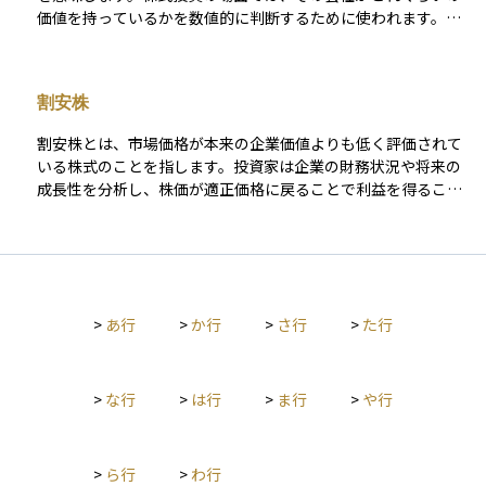
価値を持っているかを数値的に判断するために使われます。た
とえば、株価が高すぎるのか安すぎるのかを見極めるために
は、その会社のバリュエーションを知ることが重要です。利益
や売上、資産の状況などをもとに、その会社の適正な価値を算
割安株
出し、現在の株価と比べて割安か割高かを判断します。投資の
判断材料として非常に大切な考え方です。
割安株とは、市場価格が本来の企業価値よりも低く評価されて
いる株式のことを指します。投資家は企業の財務状況や将来の
成長性を分析し、株価が適正価格に戻ることで利益を得ること
を狙います。割安かどうかは、PER（株価収益率）やPBR（株
価純資産倍率）などの指標を使って判断されることが多く、長
期投資家に人気があります。
>
あ行
>
か行
>
さ行
>
た行
>
な行
>
は行
>
ま行
>
や行
>
ら行
>
わ行