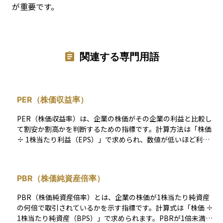
が重要です。
関連する専門用語
PER（株価収益率）
PER（株価収益率）は、企業の株価がその企業の利益と比較し
て割安か割高かを判断するための指標です。計算方法は「株価
÷ 1株当たり利益（EPS）」で求められ、数値が低いほど利益
に対して株価が割安であることを示します。ただし、業界ごと
の平均PERが異なるため、他の企業や市場全体と比較して判断
することが重要です。PERが高い場合は将来の成長期待が大き
PBR（株価純資産倍率）
いと解釈されることもありますが、過大評価されている可能性
もあるため注意が必要です。
PBR（株価純資産倍率）とは、企業の株価が1株当たり純資産
の何倍で取引されているかを示す指標です。計算式は「株価 ÷
1株当たり純資産（BPS）」で求められます。PBRが1倍未満の