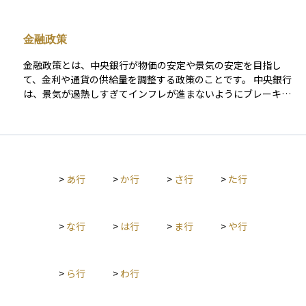
す。AUMは、ある運用機関がどれだけの資産を管理しているか
を示す重要な指標であり、そのファンドや金融機関の規模、影
響力、信頼度を測る目安となります。 たとえば、あるETFのAU
金融政策
Mが1兆円であれば、そのファンドには投資家から1兆円の資金
が集まっていることを意味します。一般に、AUMが大きいファ
金融政策とは、中央銀行が物価の安定や景気の安定を目指し
ンドほど売買の流動性が高く、経費率（信託報酬などの運用コ
て、金利や通貨の供給量を調整する政策のことです。 中央銀行
スト）も低く抑えられる傾向にあります。また、一定規模以上
は、景気が過熱しすぎてインフレが進まないようにブレーキを
のAUMがあるファンドは、繰上償還のリスクが低く、長期にわ
かけたり、景気が落ち込んだときには刺激策として金融緩和を
たって安定的に運用が継続されやすいという利点があります。
行ったりして、経済全体のバランスを保とうとします。 主な金
一方で、AUMが極端に大きくなると、特にアクティブ運用ファ
融政策の手段には、以下のようなものがあります： - 政策金利
ンドでは、資金の機動的な運用が難しくなり、かえって運用効
の操作（利下げ・利上げ）：短期金利を上下させて、消費や投
率を損ねる場合があります。また、AUMが急激に増加している
資を刺激・抑制します。 - 公開市場操作：中央銀行が国債など
場合は、そのファンドが短期的な人気に支えられている可能性
>
あ行
>
か行
>
さ行
>
た行
を売買することで、市場の資金量を調整します。 - 預金準備率
があり、反対に急激に減少している場合は、運用成績の悪化や
の変更：銀行が中央銀行に預ける準備金の割合を調整すること
投資家の信頼低下が背景にあることもあります。 AUMは日々変
で、貸し出し可能な資金量をコントロールします。 金融政策
動します。その変動要因には、株価や債券価格の上昇・下落と
は、株式や債券、為替市場にも大きな影響を与えます。たとえ
>
な行
>
は行
>
ま行
>
や行
いった市場環境による影響だけでなく、投資家による資金の流
ば、利下げが行われれば企業の資金調達コストが下がり、株価
入（買い増し）や流出（解約）といった資金フローの動きも含
の上昇要因となる一方で、金利低下により通貨が下落しやすく
まれます。したがって、見かけ上のAUMの増減が、市場要因に
なることもあります。 このように、金融政策の動向は資産運用
よるものか、資金流出入によるものかを見極めることも、投資
>
ら行
>
わ行
において非常に重要なファクターであり、中央銀行の声明や会
判断上は重要です。 投資信託やETFを選ぶ際には、AUMの規模
合の結果には多くの投資家が注目しています。
だけでなく、運用成績、コスト、資金流出入の傾向、トラッキ