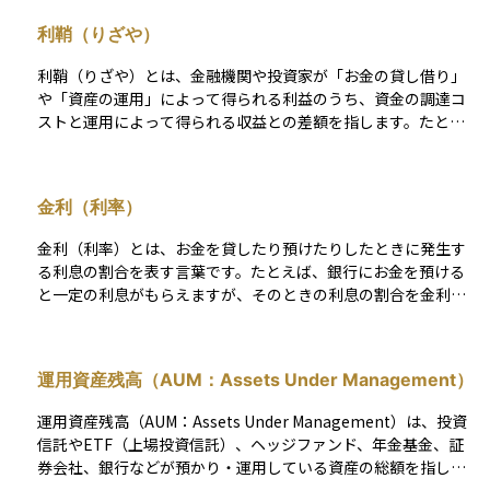
利鞘（りざや）
利鞘（りざや）とは、金融機関や投資家が「お金の貸し借り」
や「資産の運用」によって得られる利益のうち、資金の調達コ
ストと運用によって得られる収益との差額を指します。たとえ
ば、銀行が1％の金利で預金を集め、その資金を3％の金利で企
業に貸し出した場合、その差の2％が銀行にとっての利ざやにな
ります。 この利ざやは、銀行や保険会社などの金融機関の基本
金利（利率）
的な収益源であり、金利の水準や市場環境によって大きく変動
します。低金利の環境では、貸出金利と預金金利の差が縮まり
金利（利率）とは、お金を貸したり預けたりしたときに発生す
やすく、利ざやが小さくなるため、金融機関の収益にとっては
る利息の割合を表す言葉です。たとえば、銀行にお金を預ける
厳しい状況となります。 資産運用においても、債券の購入や貸
と一定の利息がもらえますが、そのときの利息の割合を金利ま
付型投資などでは、得られる利回りと資金コストの差を意識す
たは利率と呼びます。一般的には「金利」が金融機関との貸し
ることが重要であり、利ざやの感覚を持つことが収益性の判断
借りに使われることが多く、 「利率」は投資商品の収益率など
材料となります。投資判断や金融商品の選定においても、利ざ
に使われる傾向がありますが、日常的にはほぼ同じ意味で使わ
やを理解しておくことは大切です。
運用資産残高（AUM：Assets Under Management）
れています。資産運用の場面では、金利の動きが預金、ロー
ン、債券などの価格や収益に影響を与えるため、金利や利率に
運用資産残高（AUM：Assets Under Management）は、投資
注目することはとても大切です。特に経済状況や中央銀行の政
信託やETF（上場投資信託）、ヘッジファンド、年金基金、証
策によって金利は変動するため、それを理解しておくことでよ
券会社、銀行などが預かり・運用している資産の総額を指しま
り良い投資判断につながります。