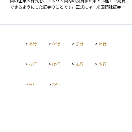
れています。
国の企業の株式を、アメリカ国内の投資家が米ドル建てで売買
動きだけで、全体の指数が大きく動くこともあります。 ダウ平
できるようにした証券のことです。正式には「米国預託証券」
均は、米国の株式市場の方向性をシンプルに把握できる指標と
と呼ばれ、米国の証券市場（NYSEやNASDAQなど）で通常の米
して、テレビやニュース、経済レポートなどでも頻繁に取り上
国株と同じように取引することができます。 ADRは、外国企業
げられます。日経平均株価が日本市場の代表であるのと同じよ
の株式をアメリカの銀行が預かり、その株式を裏付けとして発
うに、ダウ平均株価は米国市場の「顔」として広く認識されて
行される仕組みです。これにより、米国の投資家は外国株に直
いる存在です。資産運用や国際経済の流れを読み解くうえで
接投資することなく、為替や取引制度の違いを気にせずに外国
も、押さえておきたい基本指標の一つです。
>
あ行
>
か行
>
さ行
>
た行
企業に投資できるというメリットがあります。 一方で、元とな
る外国企業の株価や為替レートの影響を受けるため、価格は米
国市場だけでなく、母国市場の動きや為替相場にも左右されま
す。日本企業ではトヨタやソニーなど、グローバル企業の多く
>
な行
>
は行
>
ま行
>
や行
がADRを発行しており、海外投資家への資金調達手段や知名度
向上のツールとしても活用されています。 ADRは、国際分散投
資を円滑に行うための金融インフラとして、機関投資家から個
>
ら行
>
わ行
人投資家まで幅広く利用されています。