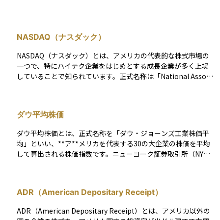
NASDAQ（ナスダック）
NASDAQ（ナスダック）とは、アメリカの代表的な株式市場の
一つで、特にハイテク企業をはじめとする成長企業が多く上場
していることで知られています。正式名称は「National Associ
ation of Securities Dealers Automated Quotations」で、そ
の頭文字をとってNASDAQと呼ばれています。 ニューヨーク証
券取引所（NYSE）と並ぶ主要市場であり、アップル、マイクロ
ダウ平均株価
ソフト、アマゾンなどの大手テクノロジー企業を含む多くの企
業が上場しています。NASDAQは電子取引を採用しており、取
ダウ平均株価とは、正式名称を「ダウ・ジョーンズ工業株価平
引スピードや透明性が高いのが特徴です。また、証券会社（マ
均」といい、**ア**メリカを代表する30の大企業の株価を平均
ーケットメーカー）が仲介する「ディーラー市場」としての特
して算出される株価指数です。ニューヨーク証券取引所（NYS
性も持っています。 NASDAQには「NASDAQ Global Select Ma
E）やナスダックに上場している企業が対象で、米国経済全体の
rket」「NASDAQ Global Market」「NASDAQ Capital Marke
動向を示す指標として、世界中の投資家に注目されています。
t」の3つの市場区分があり、企業の規模や条件によって異なり
特徴的なのは、時価総額加重平均ではなく、「株価加重平均」
ます。また、「NASDAQ総合指数」はNASDAQ全体の動向を示
ADR（American Depositary Receipt）
で構成されている点です。つまり、株価が高い銘柄の動きが指
し、「NASDAQ100指数」は時価総額の大きい非金融セクター
数に与える影響が大きく、必ずしも企業規模の大きさがそのま
の100銘柄で構成される指数として、世界中の投資家に注目さ
ADR（American Depositary Receipt）とは、アメリカ以外の
ま反映されるわけではありません。たとえば、株価が高い1社の