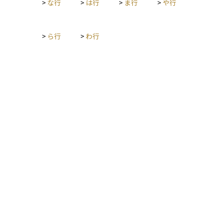
リスク管理の観点からも重要となります。投資初心者の方にと
>
な行
>
は行
>
ま行
>
や行
っては、「節税」と「租税回避」の違いや、企業の透明性を理
解するうえで、BEPSという概念を知っておくことが役立ちま
す。
>
ら行
>
わ行