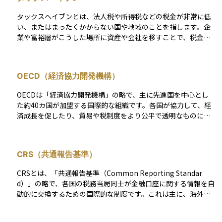
タックスヘイブンとは、法人税や所得税などの税金が非常に低
い、またはまったくかからない国や地域のことを指します。企
業や富裕層がこうした場所に資産や会社を移すことで、税金の
負担を軽くする目的で利用されることが多いです。代表的な地
域にはケイマン諸島やパナマ、バミューダなどがあります。た
だし、合法的に使う場合でも、各国の税務当局に正しく申告す
OECD（経済協力開発機構）
る必要がありますし、不正に利用すると脱税とみなされること
もあります。投資初心者の方にとっては直接関係がないように
OECDは「経済協力開発機構」の略で、主に先進国を中心とし
思えるかもしれませんが、ニュースなどで目にする機会がある
た約40カ国が加盟する国際的な組織です。各国が協力して、経
ため、基本的な意味を理解しておくと安心です。
済成長を促したり、貿易や税制度をより公平で透明なものにす
るためのルール作りを行っています。資産運用に関係する分野
では、特に税制に関する取り組みが重要です。 たとえば、多国
籍企業や富裕層による税逃れを防ぐための「BEPSプロジェク
CRS（共通報告基準）
ト」などは、OECDが主導しており、多くの国で税法の見直し
に影響を与えています。海外に資産を持つ場合や国際的な投資
CRSとは、「共通報告基準（Common Reporting Standar
を考える際には、OECDの動向が各国の制度に反映されること
d）」の略で、各国の税務当局同士が金融口座に関する情報を自
が多いため、知っておくべき存在です。
動的に交換するための国際的な制度です。これは主に、海外口
座を利用した税逃れや資産隠しを防ぐことを目的として、OEC
D（経済協力開発機構）が提案し、多くの国が参加していま