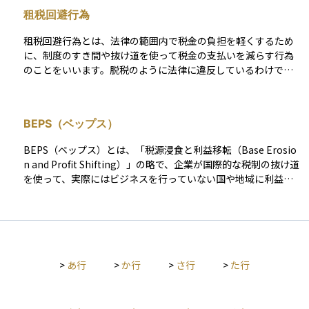
す。 たとえば、日本に住んでいる人が海外の銀行に口座を持っ
租税回避行為
ている場合、その情報は現地の金融機関から日本の国税庁に自
動的に報告される仕組みになっています。これにより、海外に
租税回避行為とは、法律の範囲内で税金の負担を軽くするため
資産を移してもその存在が把握されやすくなり、適正な納税を
に、制度のすき間や抜け道を使って税金の支払いを減らす行為
促すことができます。投資初心者にとっては直接の影響は少な
のことをいいます。脱税のように法律に違反しているわけでは
いかもしれませんが、グローバルな資産運用やオフショア投資
ありませんが、税金を課す側の想定と異なるやり方で負担を回
を考える際には知っておくべき重要なルールのひとつです。
避するため、問題視されることがあります。 特に企業や富裕層
が複雑な取引や海外の仕組みを利用して行うことが多く、税務
BEPS（ベップス）
当局はこのような行為を封じるために法律の整備を進めていま
す。資産運用を行う際には、合法であっても過度な租税回避は
BEPS（ベップス）とは、「税源浸食と利益移転（Base Erosio
信頼性や評判に影響することがあるため、注意が必要です。
n and Profit Shifting）」の略で、企業が国際的な税制の抜け道
を使って、実際にはビジネスを行っていない国や地域に利益を
移すことによって、課税されるべき国の税収が減ってしまう問
題を指します。 たとえば、多国籍企業がタックスヘイブンに子
会社を設立し、そこに利益を移すことで、本来よりも少ない税
金しか支払わないようにする行為が典型的な例です。このよう
な行動は合法であっても、税の公平性を損ない、各国の財政に
>
あ行
>
か行
>
さ行
>
た行
悪影響を及ぼすため、OECDが中心となって国際的な対策（BE
PS行動計画）を推進しています。資産運用の場面では、投資先
企業がどのような税務戦略を取っているかを把握することが、