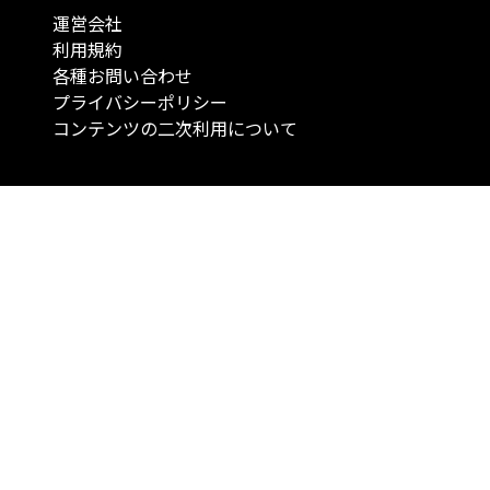
運営会社
利用規約
各種お問い合わせ
プライバシーポリシー
コンテンツの二次利用について
当メディアで提供するコンテンツは、情報の提供を目的としており、投資
行動を勧誘する目的で、作成したものではありません。 銘柄の選択、売買
投資の最終決定は、お客様ご自身でご判断いただきますようお願いいたしま
コンテンツの情報は、弊社が信頼できると判断した情報源から入手したも
が、その情報源の確実性を保証したものではありません。 また、本コンテ
載内容は、予告なしに変更することがあります。
「投資のコンシェルジュ」はMONO Investmentの登録商標です（登録商標
6527070号）。
Copyright © 2022 株式会社MONO Investment All rights reserved.