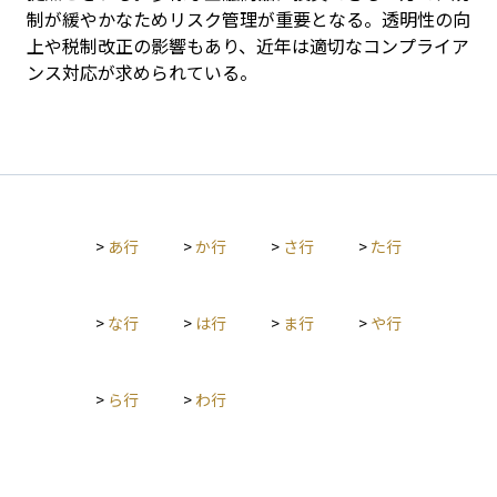
制が緩やかなためリスク管理が重要となる。透明性の向
上や税制改正の影響もあり、近年は適切なコンプライア
ンス対応が求められている。
>
あ行
>
か行
>
さ行
>
た行
>
な行
>
は行
>
ま行
>
や行
>
ら行
>
わ行