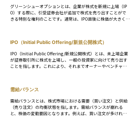
グリーンシューオプションとは、企業が株式を新規に上場（IP
O）する際に、引受証券会社が追加で株式を売り出すことがで
きる特別な権利のことです。通常は、IPO直後に株価が大きく変
動しないように安定化を図るために使われます。たとえば、IPO
で予想以上に買い注文が殺到して株価が急騰しそうな場合、証
券会社はあらかじめ借りていた株を市場に追加で売り出して、
IPO（Initial Public Offering/新規公開株式）
価格の過熱を抑えます。 その後、株価が落ち着いたタイミング
で、企業から正式に株を買い取ることになります。この「追加
IPO（Initial Public Offering/新規公開株式）とは、未上場企業
で売って、あとで買い戻す」仕組みが、グリーンシューオプシ
が証券取引所に株式を上場し、一般の投資家に向けて売り出す
ョンです。名前の由来は、アメリカのグリーンシュー社が最初
ことを指します。これにより、それまでオーナーやベンチャー
にこの制度を使ったことによります。日本でもIPOの際によく利
キャピタル（VC）など限られた株主のみが保有していた株式
用される制度で、投資家にとっては安定した価格形成に役立つ
が、市場を通じて誰でも売買できるようになります。 企業にと
ものです。
ってIPOは、成長資金を調達するだけでなく、知名度や信用力
需給バランス
を向上させる手段の一つです。また、創業者やVCが投資を回収
（エグジット）する機会にもなり、優秀な人材を確保するため
需給バランスとは、株式市場における需要（買い注文）と供給
のストックオプション制度の活用が可能になるといったメリッ
（売り注文）の均衡状態を指します。需給バランスが崩れる
トもあります。一方で、上場後は業績や経営方針が市場の厳し
と、株価の変動要因となります。例えば、買い注文が多ければ
い評価を受けるため、ガバナンスの強化や継続的な成長が求め
株価は上昇し、売り注文が多ければ株価は下落します。
られます。 IPOのプロセスは、主幹事証券の選定、証券取引所
の審査、目論見書の作成、投資家向けのロードショー、仮条件