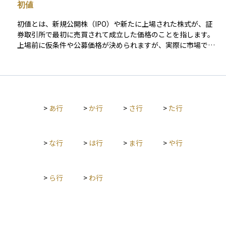
の設定、公募・売出価格の決定などを経て進められます。公募
初値
価格は需要と供給をもとに決定され、上場初日に初値が形成さ
れます。 投資家にとってIPOは、成長企業への投資機会となる
初値とは、新規公開株（IPO）や新たに上場された株式が、証
一方、初値が公募価格を大きく上回ることもあれば、期待ほど
券取引所で最初に売買されて成立した価格のことを指します。
上昇しない場合もあるため、市場の動向をよく見極める必要が
上場前に仮条件や公募価格が決められますが、実際に市場で売
あります。また、ロックアップ期間（上場後一定期間、大株主
買が始まったときに、需要と供給に応じて初めてその銘柄の
が株を売れない規制）が解除された後に売却が増えることで、
「市場価格」が決まります。この価格は、投資家たちの期待や
株価が下落するリスクもあるため注意が必要です。
企業の注目度、経済状況などさまざまな要因によって大きく左
右されるため、公募価格より高くなることもあれば、安くなる
こともあります。特にIPOでは、初値がどれくらいになるかは大
>
あ行
>
か行
>
さ行
>
た行
きな関心事であり、投資家にとっても企業にとっても重要な節
目の価格と言えます。初値と公募価格との差が大きい場合、そ
れだけ投資家の期待や懸念が反映された結果と見ることができ
ます。
>
な行
>
は行
>
ま行
>
や行
>
ら行
>
わ行