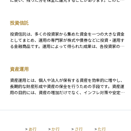
に使い、残った分を株主に還元することがあります。このとき
に支払われるお金が配当金です。株を持っていると、持ち株数
に応じて定期的に配当金を受け取ることができます。多くの場
合、年に1回または2回支払われ、企業によって金額や支払い時
投資信託
期は異なります。配当は企業からの「お礼」のようなもので、
株を長く持ち続ける理由の一つになることがあります。
投資信託は、多くの投資家から集めた資金を一つの大きな資金
としてまとめ、運用の専門家が株式や債券などに投資・運用す
る金融商品です。運用によって得られた成果は、各投資家の投
資額に応じて分配される仕組みとなっています。 この商品の特
徴は、少額から始められることと分散投資の効果が得やすい点
にあります。ただし、運用管理に必要な信託報酬や購入時手数
資産運用
料などのコストが発生することにも注意が必要です。また、投
資信託ごとに運用方針やリスクの水準が異なり、運用の専門家
資産運用とは、個人や法人が保有する資産を効率的に増やし、
がその方針に基づいて投資先を選定し、資金を運用していきま
長期的な財産形成や資産の保全を行うための手段です。資産運
す。
用の目的には、資産の増加だけでなく、インフレ対策や安定し
た収益の確保、税負担の最適化などが含まれます。市場環境や
経済状況の変化に対応しながら、適切な戦略を立てることが求
められます。 資産運用の手段には、株式、債券、不動産、投資
信託、保険商品などの伝統的な資産クラスに加え、コモディテ
ィ（貴金属やエネルギー資源）、暗号資産、ヘッジファンドや
>
あ行
>
か行
>
さ行
>
た行
プライベートエクイティなどのオルタナティブ投資もありま