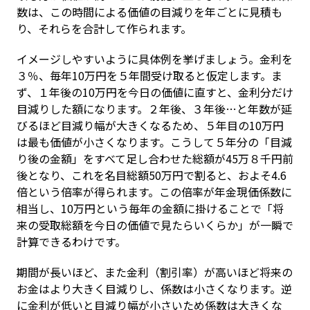
数は、この時間による価値の目減りを年ごとに見積も
り、それらを合計して作られます。
イメージしやすいように具体例を挙げましょう。金利を
３％、毎年10万円を５年間受け取ると仮定します。ま
ず、１年後の10万円を今日の価値に直すと、金利分だけ
目減りした額になります。２年後、３年後…と年数が延
びるほど目減り幅が大きくなるため、５年目の10万円
は最も価値が小さくなります。こうして５年分の「目減
り後の金額」をすべて足し合わせた総額が45万８千円前
後となり、これを名目総額50万円で割ると、およそ4.6
倍という倍率が得られます。この倍率が年金現価係数に
相当し、10万円という毎年の金額に掛けることで「将
来の受取総額を今日の価値で見たらいくらか」が一瞬で
計算できるわけです。
期間が長いほど、また金利（割引率）が高いほど将来の
お金はより大きく目減りし、係数は小さくなります。逆
に金利が低いと目減り幅が小さいため係数は大きくな