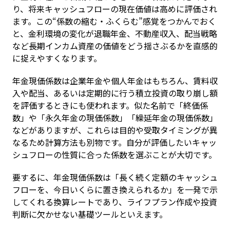
り、将来キャッシュフローの現在価値は高めに評価され
ます。この“係数の縮む・ふくらむ”感覚をつかんでおく
と、金利環境の変化が退職年金、不動産収入、配当戦略
など長期インカム資産の価値をどう揺さぶるかを直感的
に捉えやすくなります。
年金現価係数は企業年金や個人年金はもちろん、賃料収
入や配当、あるいは定期的に行う積立投資の取り崩し額
を評価するときにも使われます。似た名前で「終価係
数」や「永久年金の現価係数」「繰延年金の現価係数」
などがありますが、これらは目的や受取タイミングが異
なるため計算方法も別物です。自分が評価したいキャッ
シュフローの性質に合った係数を選ぶことが大切です。
要するに、年金現価係数は「長く続く定額のキャッシュ
フローを、今日いくらに置き換えられるか」を一発で示
してくれる換算レートであり、ライフプラン作成や投資
判断に欠かせない基礎ツールといえます。