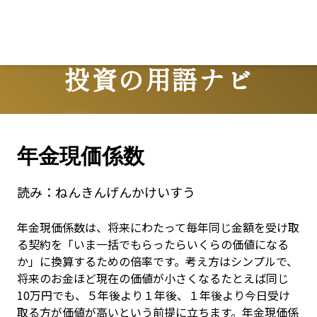
Lo
投資の用語ナビ
Terms
年金現価係数
読み：
ねんきんげんかけいすう
年金現価係数は、将来にわたって毎年同じ金額を受け取
る契約を「いま一括でもらったらいくらの価値になる
か」に換算するための倍率です。考え方はシンプルで、
将来のお金ほど現在の価値が小さくなる――たとえば同じ
10万円でも、５年後より１年後、１年後より今日受け
取る方が価値が高い――という前提に立ちます。年金現価係