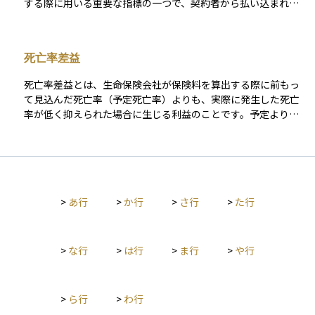
する際に用いる重要な指標の一つで、契約者から払い込まれた
保険料を運用して得られると予想される運用利回りを表しま
す。 予定利率は保険料の設定に大きな影響を与えます。予定利
率が高い場合は保険料が安くなり、低い場合は高くなります。
死亡率差益
これは、高い予定利率では将来の運用によるリターンを多く見
込めるため、保険料を低く抑えることができるからです。 予定
死亡率差益とは、生命保険会社が保険料を算出する際に前もっ
利率の決定方法は、まず金融庁が国債の利回りなどを参考に
て見込んだ死亡率（予定死亡率）よりも、実際に発生した死亡
「標準利率」を設定し、その後各保険会社が標準利率を基準に
率が低く抑えられた場合に生じる利益のことです。予定より少
自社の状況を反映して決定します。 予定利率には特徴があり、
ない保険金支払いで済んだ分が剰余金となり、これが保険契約
契約時点の率が適用され、基本的には支払い終了時や更新時ま
者配当金の原資にも充てられます。 死亡率差益は医療技術の進
で同率で変わりません。バブル経済期には高い予定利率の保険
歩や生活習慣の改善などで長寿化が進むと拡大しやすく、逆に
が多く販売され、これらは「お宝保険」と呼ばれています。近
感染症の流行や災害が多発すると縮小または損失になる可能性
年は低金利環境により、予定利率は低下傾向にあります。 保険
があります。そのため生命保険会社は、最新の統計データや人
料の計算には予定利率以外にも、予定死亡率（性別、年齢別に
>
あ行
>
か行
>
さ行
>
た行
口動態を継続的に分析し、予定死亡率を適切に見直すことで健
想定される死亡率）や予定事業費率（保険会社の運営に必要な
全な経営と契約者への安定した還元を図っています。
経費の割合）も影響します。これら3つの要因を合わせて「予定
基礎率」と呼びます。
>
な行
>
は行
>
ま行
>
や行
>
ら行
>
わ行