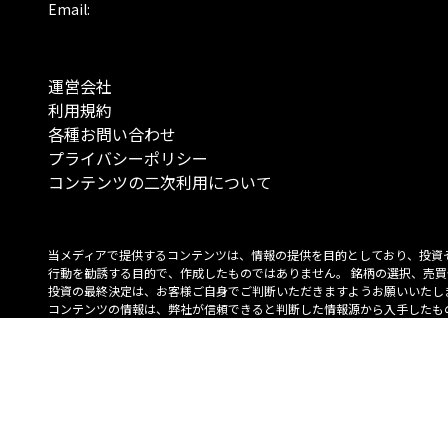
Email:
運営会社
利用規約
各種お問い合わせ
プライバシーポリシー
コンテンツの二次利用について
当メディアで提供するコンテンツは、情報の提供を目的としており、投資
行動を勧誘する目的で、作成したものではありません。 銘柄の選択、売買
投資の最終決定は、お客様ご自身でご判断いただきますようお願いいたしま
コンテンツの情報は、弊社が信頼できると判断した情報源から入手したも
が、その情報源の確実性を保証したものではありません。 また、本コンテ
載内容は、予告なしに変更することがあります。
「投資のコンシェルジュ」はMONO Investmentの登録商標です（登録商標
6527070号）。