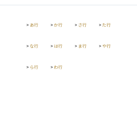
ます。
>
あ行
>
か行
>
さ行
>
た行
>
な行
>
は行
>
ま行
>
や行
>
ら行
>
わ行