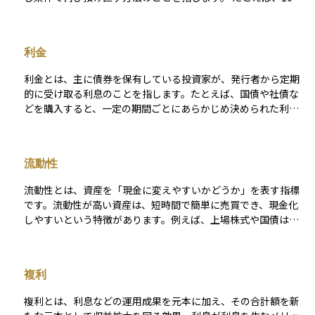
万円を預けて利息が1万円ついた場合、満期時には合計101万円
となり、この全額を新しい預け入れとして自動的に継続するの
が元利継続型です。この方法では、利息も次の運用対象となる
利金
ため、複利効果が期待でき、長期的な資産形成に有利とされて
います。 一方で、金利や条件が変更されることもあるため、再
利金とは、主に債券を保有している投資家が、発行者から定期
預け入れ時の内容を確認することが大切です。また、資金を使
的に受け取る利息のことを指します。たとえば、国債や社債な
う予定がある場合は、継続されることで引き出しのタイミング
どを購入すると、一定の期間ごとにあらかじめ決められた利率
を逃す可能性もあるため注意が必要です。
に基づいた金額が支払われます。この支払いが「利金」です。
銀行預金の利息と似ていますが、債券の場合は発行時に利率や
支払い頻度が決まっており、受け取る額も比較的安定していま
流動性
す。 利金は、債券を保有することによって得られる「インカム
ゲイン（定期収入）」の一種であり、長期的に安定した収益を
流動性とは、資産を「現金に変えやすいかどうか」を表す指標
狙う投資スタイルで重視されるポイントです。なお、利金には
です。流動性が高い資産は、短時間で簡単に売買でき、現金化
所得税や住民税がかかるため、実際の受取額は課税後の金額と
しやすいという特徴があります。例えば、上場株式や国債は市
なります。
場で取引量が多く、いつでも売買できるため、流動性が高い資
産とされています。 一方、不動産や未上場株式のように、売買
相手を見つけるのが難しかったり、取引に時間がかかったりす
複利
る資産は、流動性が低いといえます。 投資をする際には、自分
が必要なときに資金を取り出せるかを考えることが重要です。
複利とは、利息などの運用成果を元本に加え、その合計額を新
特に初心者は、流動性が高い資産を選ぶことで、急な資金需要