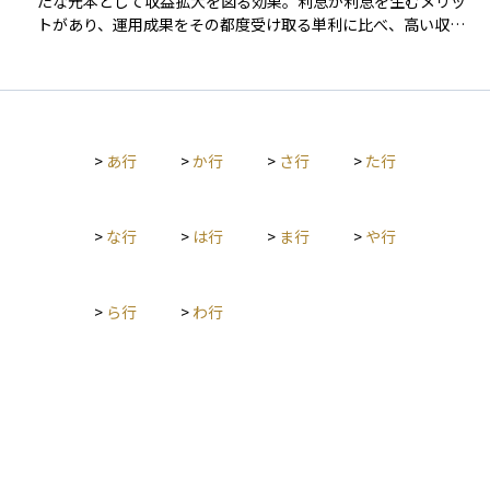
たな元本として収益拡大を図る効果。利息が利息を生むメリッ
にも対応しやすく、リスクを抑えることができます。
トがあり、運用成果をその都度受け取る単利に比べ、高い収益
を期待できるのが特徴。短期間では両者の差は小さいものの、
期間が長くなるほどその差は大きくなる。
>
あ行
>
か行
>
さ行
>
た行
>
な行
>
は行
>
ま行
>
や行
>
ら行
>
わ行