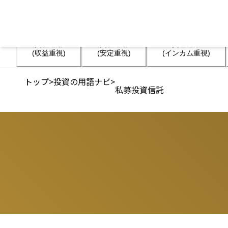
資産運用

資産運用

資産運用

(収益重視)
(安定重視)
(インカム重視)
トップ
>
投資の用語ナビ
>
私募投資信託