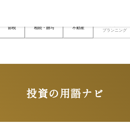
ライフ

節税
相続・贈与
不動産
プランニング
投資の用語ナビ