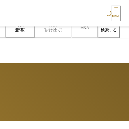
Loading...
MENU
保険

保険

M&A
検索する
(貯蓄)
(掛け捨て)