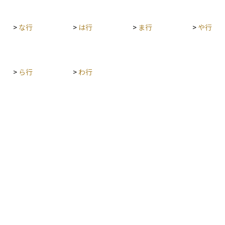
>
な行
>
は行
>
ま行
>
や行
>
ら行
>
わ行