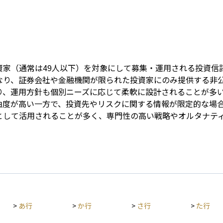
Term
資家（通常は49人以下）を対象にして募集・運用される投資信
なり、証券会社や金融機関が限られた投資家にのみ提供する非
り、運用方針も個別ニーズに応じて柔軟に設計されることが多
由度が高い一方で、投資先やリスクに関する情報が限定的な場
として活用されることが多く、専門性の高い戦略やオルタナテ
>
あ行
>
か行
>
さ行
>
た行