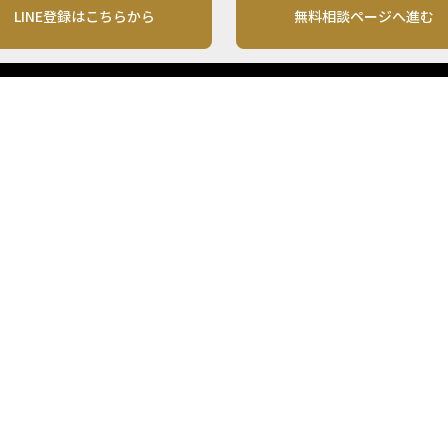
LINE登録はこちらから
無料相談ページへ進む
運営会社
利用規約
各種お問い合わせ
株式会社MONO Investment
プライバシーポリシー
コンテンツの二次利用
ンテンツは、情報の提供を目的としており、投資その他の行動を勧誘する目的で、作
投資の最終決定は、お客様ご自身でご判断いただきますようお願いいたします。 本
から入手したものですが、その情報源の確実性を保証したものではありません。 ま
があります。
「投資のコンシェルジュ」はMONO Investmentの登録商標です（登録商標第65270