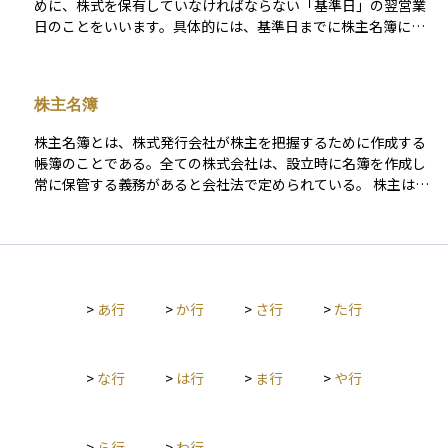
めに、株式を保有していなければならない「基準日」の翌営業
があるため、定期的なチェックが必要です。債券の利息は発行
日のことをいいます。具体的には、基準日までに株主名簿に名
体の信用力や金利情勢に大きく左右され、金利が上昇すると既
前が載るには、その2営業日前までに株を購入し、保有している
存債券の価格が下落するリスクがあります。不動産投資では家
必要があります。この「2営業日前」がまさに権利落ち日です。
賃収入がインカムゲインとなりますが、空室が続いたり修繕費
権利落ち日以降に株を買っても、その期の配当や優待は受け取
がかさんだりするリスクがあるほか、売却時の価格も景気や立
株主名簿
れないため、注意が必要です。権利落ち日になると、配当や優
地に左右されるため、投資額の回収が遅れる可能性がありま
待分を織り込んで株価が下がることが一般的で、これを「権利
す。 これらのリスクを考慮する一方で、インカムゲインには安
株主名簿とは、株式発行会社が株主を把握するために作成する
落ち」と呼びます。初心者にとっては日付のカウントがややこ
定性というメリットがあります。資産を保有しているだけでも
帳簿のことである。全ての株式会社は、設立時に名簿を作成し
しく感じるかもしれませんが、配当を狙う際にはとても大切な
定期的に資金が手に入り、再投資や生活費に回すことで資産形
常に保管する義務があると会社法で定められている。 株主は株
ポイントです。
成を円滑に進めやすい面があります。また、いざ急に資金が必
主名簿に自己の氏名又は名称を記載することで、株式に対する
要になった場合には、すぐに売却しなくても配当金や利息で一
権利を確定することができる。
定の収入を得られる可能性があるため、心理的な安心感につな
がることもあります。 ただし、インカムゲインを得ようとする
あまり、高配当や高利回りをうたう投資商品ばかりに偏ると、
発行体の信用リスクや価格変動リスクが高まるケースも考えら
>
あ行
>
か行
>
さ行
>
た行
れます。特に、株式の配当は企業の業績が悪化すれば減配や無
配となる恐れがあり、債券の場合でも発行体の破綻リスクや金
利上昇リスクが存在します。不動産投資では物件管理の手間や
>
な行
>
は行
>
ま行
>
や行
費用が大きく、地方物件などでは買い手が少なく流動性リスク
も高くなるため、分散投資の観点で他の資産とバランス良く組
み合わせるのが望ましいでしょう。 総じて、インカムゲイン
>
ら行
>
わ行