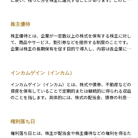
に使い、残った分を株主に還元することがあります。このとき
に支払われるお金が配当金です。株を持っていると、持ち株数
に応じて定期的に配当金を受け取ることができます。多くの場
合、年に1回または2回支払われ、企業によって金額や支払い時
株主優待
期は異なります。配当は企業からの「お礼」のようなもので、
株を長く持ち続ける理由の一つになることがあります。
株主優待とは、企業が一定数以上の株式を保有する株主に対し
て、商品やサービス、割引券などを提供する制度のことです。
企業は株主の長期保有を促す目的で導入し、内容は各企業によ
って異なります。投資家にとっては、配当金とは別の利益を得
る手段となりますが、業績によって優待内容が変更されたり、
廃止されたりするリスクもあります。
インカムゲイン（インカム）
インカムゲイン（インカム）とは、株式や債券、不動産などの
資産を保有していることで定期的または継続的に得られる収益
のことを指します。具体的には、株式の配当金、債券の利息、
不動産の家賃収入などが代表的な例です。一方で、資産の売買
差益から生まれるキャピタルゲインとは異なり、保有し続ける
ことで一定のペースで収入を得る点が特徴です。 インカムゲイ
権利落ち日
ンを重視する投資では、安定したキャッシュフローを得られる
ことが大きな魅力となります。例えば、株式の配当金は企業の
権利落ち日とは、株主が配当金や株主優待などの権利を得るた
利益から支払われますが、企業の業績や配当方針に応じて増減