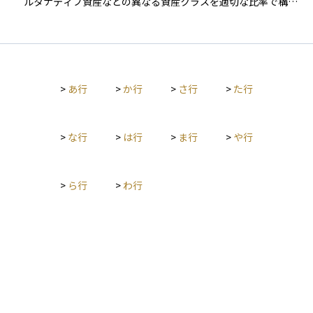
ルタナティブ資産などの異なる資産クラスを適切な比率で構成
します。投資家のリスク許容度や目標に応じてポートフォリオ
を設計し、リスクとリターンのバランスを最適化します。ま
た、運用期間中に市場状況が変化した場合には、リバランスを
通じて当初の配分比率を維持します。ポートフォリオ管理は、
リスク管理の重要な手法です。
>
あ行
>
か行
>
さ行
>
た行
>
な行
>
は行
>
ま行
>
や行
>
ら行
>
わ行