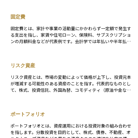
す。繰り上げ返済を行う主な目的は、支払う利息の総額を減ら
し、ローンの期間を短縮することです。 繰り上げ返済は、追加
固定費
の資金が手に入った場合や、より良い投資先がない場合に特に
有効です。早期に借入金を返済することで、将来の利息負担が
固定費とは、家計や事業の活動量にかかわらず一定額で発生す
減少し、長期的な財務的な余裕が生まれます。しかし、全ての
る支出を指し、家賃や住宅ローン、保険料、サブスクリプショ
ローンが繰り上げ返済に対応しているわけではなく、場合によ
ンの月額料金などが代表例です。会計学では年払いや半年払の
っては繰り上げ返済手数料が発生することもあります。この手
保険料、固定資産税のように周期的に発生する費用も固定費に
数料は、金融機関が予定していた利息収入の一部を補填するた
含めます。一方、電気代や水道代、携帯電話の従量課金部分の
めに設定されることが多いです。 繰り上げ返済を検討する際に
ように使用量で増減する支出は変動費として区別するのが一般
は、手数料の有無、返済後の金融状況、その他の投資機会との
リスク資産
的です。 資産運用を始める前に固定費を正確に把握しておく
比較など、様々な要因を考慮することが重要です。適切な計画
と、毎月の可処分所得から変動費を差し引いた「投資に回せる
と分析を行うことで、繰り上げ返済が個人の財務目標に合致す
リスク資産とは、市場の変動によって価格が上下し、投資元本
余裕資金」が明確になります。また、通信プランの見直しや不
るかどうかを判断することができます。
が増減する可能性のある資産のことを指す。代表的なものとし
要な保険・サブスクの解約などで固定費を削減すれば、その効
て、株式、投資信託、外国為替、コモディティ（原油や金な
果は長期間持続するため資産形成を加速できます。ただし、解
ど）、不動産などがある。 これらの資産は、長期的に見ればリ
約手数料や補償の減少など将来のリスクと削減額を比較し、総
ターンが期待できる一方で、短期的には価格が大きく変動する
合的なコストメリットを確認したうえで判断することが重要で
ことがある。そのため、リスク資産を運用する際は、投資の目
す。
ポートフォリオ
的や期間、リスク許容度を考慮したポートフォリオの設計が重
要となる。
ポートフォリオとは、資産運用における投資対象の組み合わせ
を指します。分散投資を目的として、株式、債券、不動産、オ