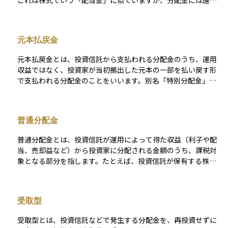
これは株式でいう「配当金」に似ていますが、分配金には運用
益だけでなく、元本の一部が含まれることもあります。そのた
め、分配金を受け取るたびに自分の投資元本が少しずつ減って
いる可能性もあるという点に注意が必要です。分配金の有無や
元本払戻金
頻度は投資信託の商品ごとに異なり、毎月、半年ごと、年に一
度などさまざまです。投資初心者にとっては、「お金が戻って
元本払戻金とは、投資信託から支払われる分配金のうち、運用
くる」という安心感がありますが、長期的な資産形成を考える
収益ではなく、投資家が当初拠出した元本の一部を払い戻す形
うえでは、分配金の出し方やその内容をしっかり理解すること
で支払われる分配金のことをいいます。別名「特別分配金」と
が大切です。
も呼ばれます。 たとえば、投資信託の基準価額が購入時よりも
下がっている状態で分配金が出された場合、その分配金は利益
からではなく元本を取り崩したものとなり、元本払戻金と分類
普通分配金
されます。この金額には税金がかからないのが特徴ですが、そ
の分だけ投資元本が減少するため、見かけ上の収益が実際には
普通分配金とは、投資信託が運用によって得た収益（利子や配
資産の取り崩しに過ぎないというケースもあります。したがっ
当、売却益など）から投資家に分配される金額のうち、課税対
て、元本払戻金を収益と誤解せず、投資信託の本来の運用成績
象となる部分を指します。たとえば、投資信託が保有する株式
や資産価値の変動と合わせて評価することが重要です。
の配当金や売却による利益が出た場合、それらが原資となって
支払われる分配金が普通分配金です。この分配金は「所得」と
見なされるため、受け取った投資家には20.315％の税率で源泉
受取型
徴収が行われます。確定申告の際には、課税口座かどうかに応
じて申告が必要な場合があります。普通分配金は、投資信託の
受取型とは、投資信託などで発生する分配金を、再投資せずに
運用が順調であることを示す一つのサインでもありますが、受