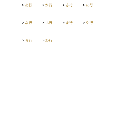
>
あ行
>
か行
>
さ行
>
た行
の安心につなげることができます。たとえば、子どもの教育資
金には中期の積立型投資信託、老後資金にはiDeCoやNISAを活
用するなど、目的に応じた運用が可能になります。 自分や家族
のライフイベントに合わせて計画的に資産を増やすことが、将
>
な行
>
は行
>
ま行
>
や行
来の安心と豊かさにつながります。
>
ら行
>
わ行