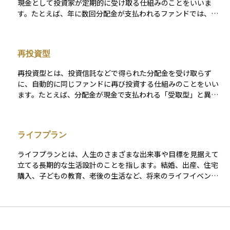
現金として投資家が定期的に受け取る仕組みのことをいいま
け取るたびに課税されるため、再投資との比較で利回りに差が
す。たとえば、年に数回分配金が支払われるファンドでは、そ
出ることもあります。
の都度投資家の口座に現金が入金され、生活費や他の用途に使
うことができます。特に、老後の生活資金として投資信託を活
用している人にとっては、安定した収入源となるため、この受
再投資型
取型が好まれます。 一方で、分配金をそのまま再投資する再投
資型と比べると、複利効果を得られにくく、長期的な資産成長
再投資型とは、投資信託などで得られた分配金を受け取らず
という観点では不利になる場合もあります。したがって、受取
に、自動的に同じファンドに再び投資する仕組みのことをいい
型を選ぶか再投資型を選ぶかは、投資目的やライフステージに
ます。たとえば、分配金が現金で支払われる「受取型」と異な
応じて判断することが大切です。
り、再投資型では分配金を新たな口数として加えるため、ファ
ンドの保有量が増え、複利効果が得られるのが特徴です。 これ
により、長期的に資産を増やしていきたい投資家にとっては、
ライフプラン
分配金を自動で積み増すことができ、運用効率が高まります。
特に積立投資や老後資金形成など、長期の資産形成を目的とす
ライフプランとは、人生のさまざまな出来事や目標を見据えて
る場合に選ばれることが多く、資産の成長を重視する投資スタ
立てる長期的な生活設計のことを指します。結婚、出産、住宅
イルに適しています。
購入、子どもの教育、老後の生活など、将来のライフイベント
にかかる費用や時期を見積もり、それに向けた貯蓄や投資の計
画を立てることがライフプランの基本です。 ライフプランを立
てることで、お金に対する不安を減らし、将来の備えを具体的
に考えることができます。そして資産運用は、このライフプラ
ンに沿って行うことで、無理のない範囲でお金を増やし、将来