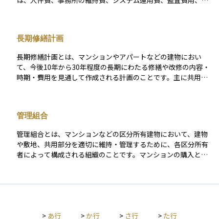
は、人件費、事務所の維持費、システム運用費、監査費用、法
律・会計のアドバイザリー報酬などが含まれます。たとえば、
投資信託や不動産ファンドでは、投資家から集めた資金を運用
するための管理体制にかかる費用として、定期的に管理費が発
長期修繕計画
生します。 これは投資の実質的なコストに影響を与えるため、
投資家にとっては注意すべき項目となります。また、企業経営
長期修繕計画とは、マンションやアパートなどの建物におい
においても、管理費を効率よく抑えることで収益性の向上が図
て、今後10年から30年程度の長期にわたる修繕や改修の内容・
られることがあります。つまり、管理費は「見えにくいコス
時期・費用を見通して作成される計画のことです。主に共用部
ト」ですが、資産運用の成果や企業の競争力に直結する重要な
分を対象としており、外壁の塗装、防水工事、エレベーターの
経費です。
更新、給排水管の交換など、定期的なメンテナンスをいつ、ど
のくらいの費用で実施するかが明記されています。 この計画が
管理組合
あることで、住民や投資家は将来の費用負担をあらかじめ把握
でき、予期せぬ出費を防ぐことができます。不動産投資におい
管理組合とは、マンションなどの区分所有建物において、建物
ては、長期修繕計画がしっかりしている物件ほど維持管理が良
や敷地、共用部分を適切に維持・管理するために、各区分所有
好で、資産価値の下落を防ぎやすいと判断されるため、投資判
者によって構成される組織のことです。マンションの購入と同
断の際には重要なチェックポイントとなります。
時に自動的にその組合の一員となり、全員が平等な立場で意思
決定に関与します。 主な役割には、共用部分の清掃や修繕の計
画・実施、管理会社との契約、修繕積立金の管理、総会の開催
などがあります。また、マンションの規模によっては理事会を
設け、日常的な運営を理事長や役員が担う体制が一般的です。
>
あ行
>
か行
>
さ行
>
た行
管理組合がしっかり機能しているかどうかは、住環境の快適さ