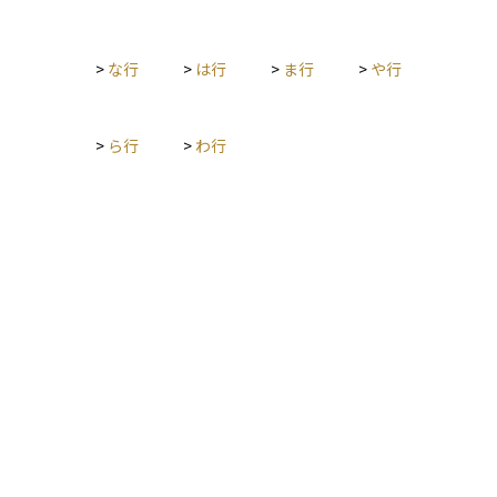
や建物の資産価値を左右する重要な要素となります。そのた
め、住民間の合意形成や情報共有、定期的な話し合いが大切で
す。
>
な行
>
は行
>
ま行
>
や行
>
ら行
>
わ行