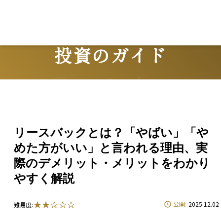
Lo
投資のガイド
Guide
リースバックとは？「やばい」「や
めた方がいい」と言われる理由、実
際のデメリット・メリットをわかり
やすく解説
公開:
2025.12.02
難易度: