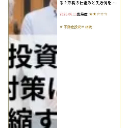
る？節税の仕組みと失敗例を解
説！
2026.06.11
難易度:
＃
不動産投資
＃
相続