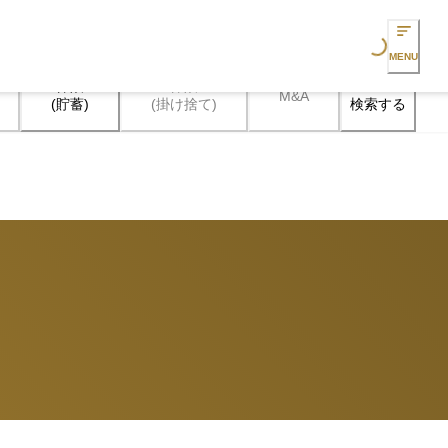
Loading...
MENU
保険

保険

M&A
検索する
(貯蓄)
(掛け捨て)