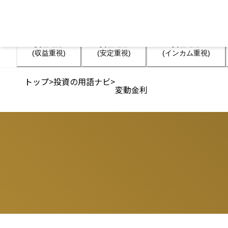
資産運用

資産運用

資産運用

(収益重視)
(安定重視)
(インカム重視)
トップ
>
投資の用語ナビ
>
変動金利