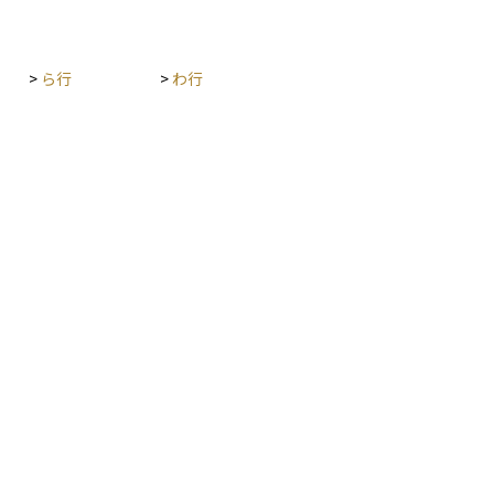
>
ら行
>
わ行