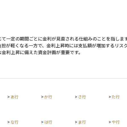
Term
じて一定の期間ごとに金利が見直される仕組みのことを指しま
負担が軽くなる一方で、金利上昇時には支払額が増加するリス
な金利上昇に備えた資金計画が重要です。
>
あ行
>
か行
>
さ行
>
た行
>
な行
>
は行
>
ま行
>
や行