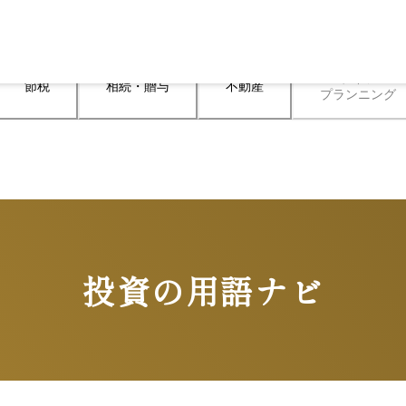
ライフ

節税
相続・贈与
不動産
プランニング
投資の用語ナビ