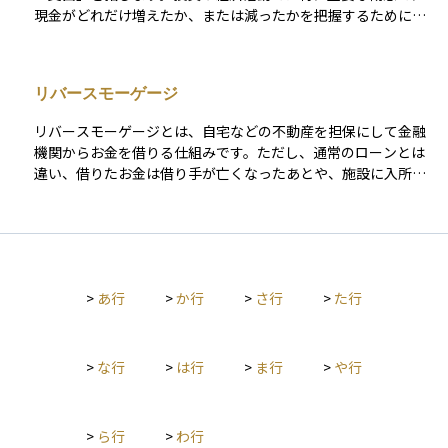
現金がどれだけ増えたか、または減ったかを把握するために使
われます。キャッシュフローは大きく3つに分かれます。 1つ目
は本業による収益や費用を示す「営業キャッシュフロー」、2つ
目は資産の購入や売却に関連する「投資キャッシュフロー」、3
リバースモーゲージ
つ目は借入金や配当などの「財務キャッシュフロー」です。 キ
ャッシュフローがプラスであれば手元にお金が増えている状
リバースモーゲージとは、自宅などの不動産を担保にして金融
態、マイナスであれば減っている状態を示します。これを理解
機関からお金を借りる仕組みです。ただし、通常のローンとは
することで、資産の健全性や投資先の実態を見極めることがで
違い、借りたお金は借り手が亡くなったあとや、施設に入所し
き、初心者でも資金管理や投資判断の基礎として役立てられま
て自宅に住まなくなったときに、担保となっている自宅を売却
す。
することで一括返済されます。高齢者が老後の生活資金を確保
するために利用することが多く、自宅に住み続けながら現金を
得られるという特徴があります。借入中は利息だけを支払う
か、返済を一切行わずに済むタイプもありますが、最終的に不
>
あ行
>
か行
>
さ行
>
た行
動産を手放す可能性があることに注意が必要です。
>
な行
>
は行
>
ま行
>
や行
>
ら行
>
わ行