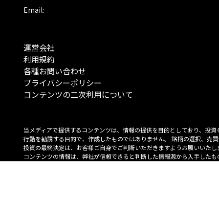
Email:
運営会社
利用規約
各種お問い合わせ
プライバシーポリシー
コンテンツの二次利用について
当メディアで提供するコンテンツは、情報の提供を目的としており、投資
行動を勧誘する目的で、作成したものではありません。 銘柄の選択、売買
投資の最終決定は、お客様ご自身でご判断いただきますようお願いいたしま
コンテンツの情報は、弊社が信頼できると判断した情報源から入手したも
が、その情報源の確実性を保証したものではありません。 また、本コンテ
載内容は、予告なしに変更することがあります。
「投資のコンシェルジュ」はMONO Investmentの登録商標です（登録商標
6527070号）。