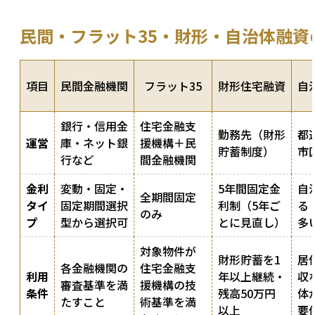
民間・フラット35・財形・自治体融資
項目
民間金融機関
フラット35
財形住宅融資
自
銀行・信用金
住宅金融支
勤務先（財形
都
運営
庫・ネット銀
援機構＋民
貯蓄制度）
市
行など
間金融機関
金利
変動・固定・
5年間固定金
自
全期間固定
タイ
固定期間選択
利制（5年ご
る
のみ
プ
型から選択可
とに見直し）
多
対象物件が
財形貯蓄を1
居
各金融機関の
住宅金融支
利用
年以上継続・
収
審査基準を満
援機構の技
条件
残高50万円
体
たすこと
術基準を満
以上
要