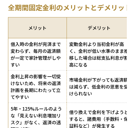
全期間固定金利のメリットとデメリッ
メリット
デメリット
借入時の金利が完済まで
変動金利より当初金利が高
変わらず、毎月の返済額
く、金利が低い水準のまま
が一定で家計管理がしや
移した場合は総支払利息が
すい
高になる
金利上昇の影響を一切受
市場金利が下がっても返済額
けないため、将来の返済
は減らず、低金利の恩恵を
計画を長期にわたって立
けられない
てやすい
5年・125%ルールのよう
借り換えで金利を下げよう
な「見えない利息増加リ
すると、諸費用（手数料・
スク」がなく、返済の透
証料など）が発生する