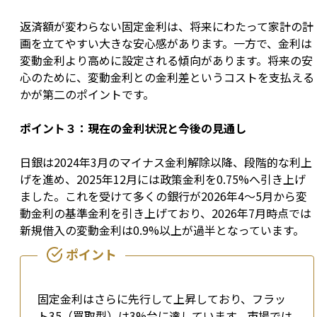
返済額が変わらない固定金利は、将来にわたって家計の計
画を立てやすい大きな安心感があります。一方で、金利は
変動金利より高めに設定される傾向があります。将来の安
心のために、変動金利との金利差というコストを支払える
かが第二のポイントです。
ポイント３：現在の金利状況と今後の見通し
日銀は2024年3月のマイナス金利解除以降、段階的な利上
げを進め、2025年12月には政策金利を0.75%へ引き上げ
ました。これを受けて多くの銀行が2026年4〜5月から変
動金利の基準金利を引き上げており、2026年7月時点では
新規借入の変動金利は0.9%以上が過半となっています。
固定金利はさらに先行して上昇しており、フラッ
ト35（買取型）は3%台に達しています。市場では