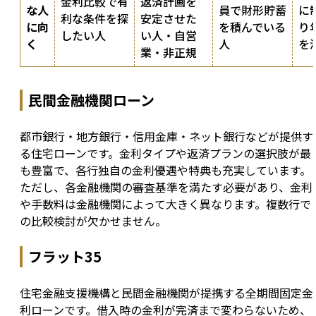
金利比較で有
返済計画を
な人
員で財形貯蓄
に
利な条件を探
安定させた
に向
を積んでいる
り
したい人
い人・自営
く
人
を
業・非正規
民間金融機関ローン
都市銀行・地方銀行・信用金庫・ネット銀行などが提供す
る住宅ローンです。金利タイプや返済プランの選択肢が最
も豊富で、各行独自の金利優遇や特典も充実しています。
ただし、各金融機関の審査基準を満たす必要があり、金利
や手数料は金融機関によって大きく異なります。複数行で
の比較検討が欠かせません。
フラット35
住宅金融支援機構と民間金融機関が提携する全期間固定金
利ローンです。借入時の金利が完済まで変わらないため、