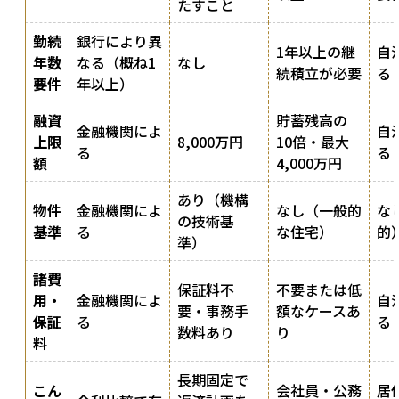
たすこと
勤続
銀行により異
1年以上の継
自
年数
なる（概ね1
なし
続積立が必要
る
要件
年以上）
融資
貯蓄残高の
金融機関によ
自
上限
8,000万円
10倍・最大
る
る
額
4,000万円
あり（機構
物件
金融機関によ
なし（一般的
な
の技術基
基準
る
な住宅）
的
準）
諸費
保証料不
不要または低
用・
金融機関によ
自
要・事務手
額なケースあ
保証
る
る
数料あり
り
料
長期固定で
こん
会社員・公務
居