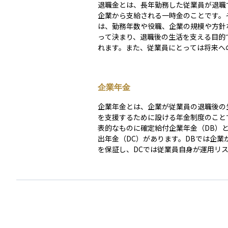
退職金とは、長年勤務した従業員が退職
企業から支給される一時金のことです。
は、勤務年数や役職、企業の規模や方針
って決まり、退職後の生活を支える目的
れます。また、従業員にとっては将来へ
を得るための制度であり、企業にとって
貢献に対する感謝の意を示すとともに、
事の移行を促す役割も果たします。 退職金は、通
企業年金
常の給与とは異なり、特別な支払いとし
るため、税金の計算方法も異なります。
企業年金とは、企業が従業員の退職後の
件を満たすと税優遇措置が適用され、受
を支援するために設ける年金制度のこと
額に対する税負担が軽減されることがあ
表的なものに確定給付企業年金（DB）
そのため、退職金を受け取る際には、税
出年金（DC）があります。DBでは企業
取り方法について事前に確認しておくこ
を保証し、DCでは従業員自身が運用リ
です。 退職金の制度や金額の決め方は、企業の就
ます。企業年金は、長期的な資産運用が
業規則や雇用契約によって定められてい
るため、運用方針や市場環境の変化が大
た、一括で受け取る方法と分割して受け
を与えます。
があり、運用方法によっては老後の資産
活用できます。退職金をどのように管理
るかは、将来の生活設計に大きく影響す
計画的に活用することが重要です。