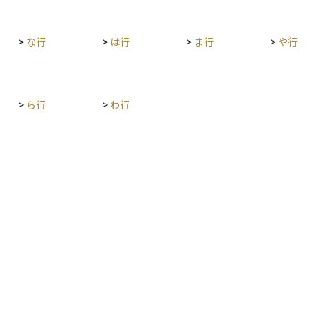
断する要素にもなります。
画的
>
な行
>
は行
>
ま行
>
や行
>
ら行
>
わ行