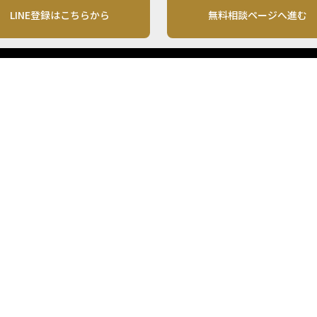
LINE登録はこちらから
無料相談ページへ進む
運営会社
利用規約
各種お問い合わせ
株式会社MONO Investment
プライバシーポリシー
コンテンツの二次利用
ンテンツは、情報の提供を目的としており、投資その他の行動を勧誘する目的で、作
投資の最終決定は、お客様ご自身でご判断いただきますようお願いいたします。 本
から入手したものですが、その情報源の確実性を保証したものではありません。 ま
があります。
「投資のコンシェルジュ」はMONO Investmentの登録商標です（登録商標第65270