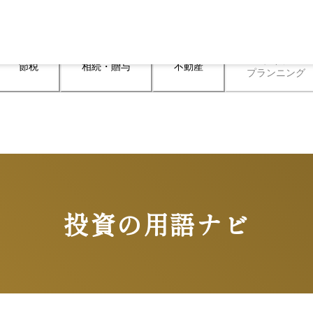
ライフ

節税
相続・贈与
不動産
プランニング
投資の用語ナビ