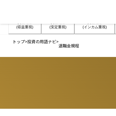
資産運用

資産運用

資産運用

(収益重視)
(安定重視)
(インカム重視)
トップ
>
投資の用語ナビ
>
退職金規程