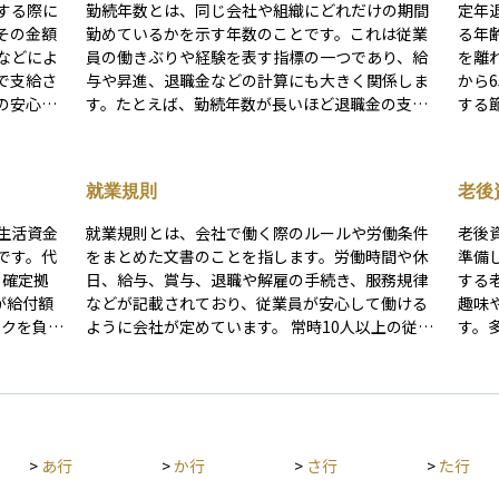
する際に
勤続年数とは、同じ会社や組織にどれだけの期間
定年
その金額
勤めているかを示す年数のことです。これは従業
る年
などによ
員の働きぶりや経験を表す指標の一つであり、給
を離
で支給さ
与や昇進、退職金などの計算にも大きく関係しま
から
の安心感
す。たとえば、勤続年数が長いほど退職金の支給
する
は長年の
額が多くなる企業も多く、老後資金の形成に影響
雇用
円滑な人
を与えることがあります。また、勤続年数が長い
い人
人は企業年金などの福利厚生制度をより多く活用
その
就業規則
老後
て扱われ
できる場合もあります。資産運用の観点では、勤
老後
一定の条
続年数が長くなるにつれて収入が安定し、計画的
して
生活資金
就業規則とは、会社で働く際のルールや労働条件
老後
け取る金
な貯蓄や投資を行いやすくなるため、将来のライ
は、
です。代
をまとめた文書のことを指します。労働時間や休
準備
ります。
フプランを立てるうえでも重要な要素です。
め、
と確定拠
日、給与、賞与、退職や解雇の手続き、服務規律
する
制や受け
とが
が給付額
などが記載されており、従業員が安心して働ける
趣味
とが大切
スクを負い
ように会社が定めています。 常時10人以上の従業
す。
求められ
員を雇っている会社には作成と労働基準監督署へ
生活
ます。ま
きな影響
の届出が法律で義務付けられています。従業員に
力に
取る方法
とっては「会社と働くうえでの約束事」を明文化
準備に
形成にも
したものであり、万が一トラブルが発生した場合
SA
・運用す
にも重要な役割を果たします。投資や資産運用の
投資
るため、
>
あ行
>
か行
>
さ行
>
た行
観点から見ると、企業の働きやすさやガバナンス
退職
を知る手がかりの一つとなり、会社の健全性を判
めて