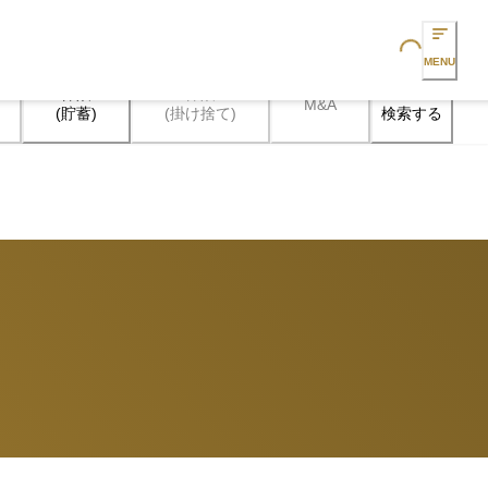
Loading...
MENU
保険

保険

M&A
検索する
(貯蓄)
(掛け捨て)