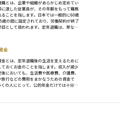
退職とは、企業や組織があらかじめ定めてい
齢に達した従業員が、その年齢をもって職務
れることを指します。日本では一般的に60歳
65歳の間に設定されており、労働契約が終了
節目として扱われます。定年退職は、単なる
の終わりではなく、長年の勤務を終えて新し
生のステージへ移行する機会でもあります。
ため、多くの方が退職金や年金を受け取り、
資金
資金の運用や生活設計を見直すタイミングと
重要な意味を持ちます。資産運用の観点から
資金とは、定年退職後の生活を支えるために
定年退職前後で収入構造が大きく変化するた
しておくお金のことを指します。収入が減少
生活費や医療費に備えた資金計画を立てるこ
老後においても、生活費や医療費、介護費、
大切です。
や旅行などの費用をまかなうための資金で
多くの人にとって、公的年金だけでは十分な
水準を維持できないことが多いため、自助努
よる資産形成が重要になります。老後資金の
は、確定拠出年金（iDeCo）やつみたてNI
などの税制優遇制度を活用する方法や、長期の
信託を用いた積立投資が効果的です。また、
後の支出計画やライフスタイルの見直しも含
、早い段階から具体的な目標額を設定し、計