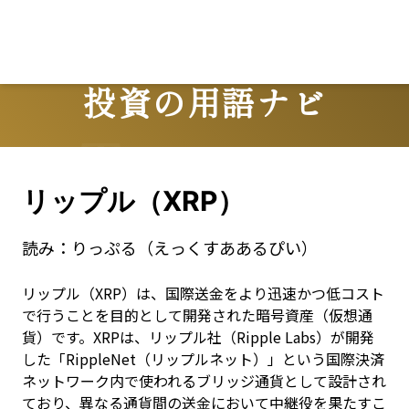
L
投資の用語ナビ
Terms
リップル（XRP）
読み：
りっぷる（えっくすああるぴい）
リップル（XRP）は、国際送金をより迅速かつ低コスト
で行うことを目的として開発された暗号資産（仮想通
貨）です。XRPは、リップル社（Ripple Labs）が開発
した「RippleNet（リップルネット）」という国際決済
ネットワーク内で使われるブリッジ通貨として設計され
ており、異なる通貨間の送金において中継役を果たすこ