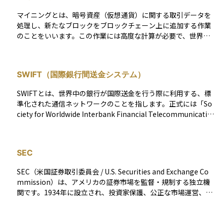
マイニングとは、暗号資産（仮想通貨）に関する取引データを
処理し、新たなブロックをブロックチェーン上に追加する作業
のことをいいます。この作業には高度な計算が必要で、世界中
のコンピュータがその処理を競い合っています。最も早く正し
い計算結果を出した参加者には、報酬として新しく発行された
暗号資産が与えられます。 つまり、マイニングは新しい仮想通
SWIFT（国際銀行間送金システム）
貨を得る手段であると同時に、取引の正当性を確認する仕組み
の一部でもあります。個人でマイニングを行うには、高性能な
SWIFTとは、世界中の銀行が国際送金を行う際に利用する、標
パソコンや多くの電力が必要となるため、現在では企業や大規
準化された通信ネットワークのことを指します。正式には「So
模なグループによって運営されていることが多いです。投資初
ciety for Worldwide Interbank Financial Telecommunicatio
心者にとっては、直接マイニングに参加するよりも、その仕組
n（国際銀行間通信協会）」の略で、ベルギーに本部がありま
みを理解した上で関連銘柄に投資する方が現実的かもしれませ
す。このシステムを使うことで、異なる国の銀行同士が安全か
ん。
つ迅速に送金情報をやり取りできるようになっています。投資
SEC
信託や外国証券への投資、外貨預金などを通じて海外と資金を
やり取りする際にも、この仕組みが使われています。普段あま
SEC（米国証券取引委員会 / U.S. Securities and Exchange Co
り意識されることはありませんが、グローバルな金融取引を支
mmission）は、アメリカの証券市場を監督・規制する独立機
える重要なインフラのひとつです。投資初心者の方でも、ニュ
関です。1934年に設立され、投資家保護、公正な市場運営、詐
ースなどで耳にする機会があるので、基本的な理解があると安
欺や不正行為の防止を目的としています。 SECは、株式、債
心です。
券、ETF、暗号資産関連の金融商品などを対象に、ルールの策