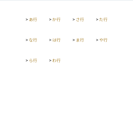
定や取引の監視を行います。企業が新規株式公開（IPO）を行う
際には、SECへの登録と開示が義務付けられています。また、
証券詐欺やインサイダー取引などの違法行為に対しても厳しく
>
あ行
>
か行
>
さ行
>
た行
取り締まります。 近年では、暗号資産（仮想通貨）市場の規制
強化にも関与し、特にビットコイン現物ETFの承認や、暗号資
産関連企業への規制対応が注目されています。SECの決定は金
融市場全体に大きな影響を与えるため、投資家はその動向を注
>
な行
>
は行
>
ま行
>
や行
視する必要があります。
>
ら行
>
わ行