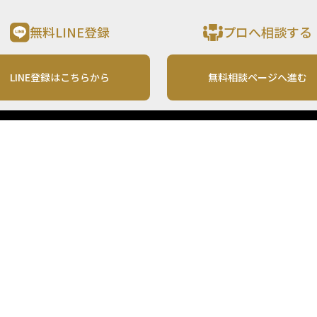
無料LINE登録
プロへ相談する
LINE登録はこちらから
無料相談ページへ進む
運営会社
利用規約
各種お問い合わせ
株式会社MONO Investment
プライバシーポリシー
コンテンツの二次利用
ンテンツは、情報の提供を目的としており、投資その他の行動を勧誘する目的で、作
投資の最終決定は、お客様ご自身でご判断いただきますようお願いいたします。 本