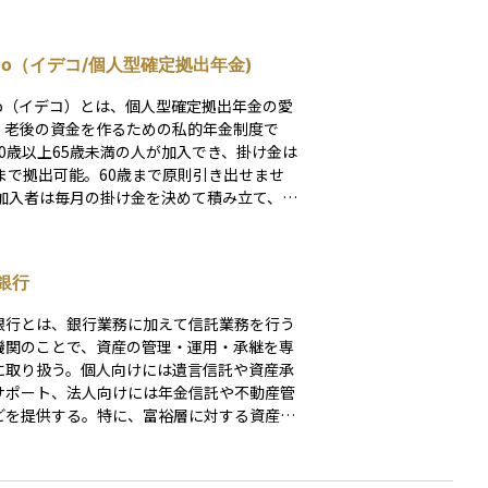
eCo（イデコ/個人型確定拠出年金)
eCo（イデコ）とは、個人型確定拠出年金の愛
、老後の資金を作るための私的年金制度で
20歳以上65歳未満の人が加入でき、掛け金は
歳まで拠出可能。60歳まで原則引き出せませ
金融商品で長期運用し、60歳以降に年金また
時金として受け取ります。加入には金融機関
、口座開設、申込書類提出などの手続きが必
銀行
、生命保険などの金
品で運用し、税制優遇を受けられます。積立
銀行とは、銀行業務に加えて信託業務を行う
掛金が全額所得控除の対象となり、運用時は
機関のことで、資産の管理・運用・承継を専
益が非課税、受取時も一定額が非課税になる
に取り扱う。個人向けには遺言信託や資産承
リットがあります。 一方で、証券口座と
サポート、法人向けには年金信託や不動産管
り各種手数料がかかること、途中引き出しが
どを提供する。特に、富裕層に対する資産保
できない、というデメリットもあります。
相続対策の面で重要な役割を果たし、長期的
産管理の手段として活用される。信託契約を
て、顧客の資産を安全に管理し、特定の目的