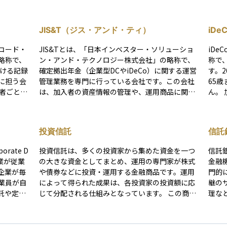
JIS&T（ジス・アンド・ティ）
iD
コード・
JIS&Tとは、「日本インベスター・ソリューショ
iD
略称で、
ン・アンド・テクノロジー株式会社」の略称で、
称で
おける記録
確定拠出年金（企業型DCやiDeCo）に関する運営
す。
に担う会
管理業務を専門に行っている会社です。この会社
65
は、加入者の資産情報の管理や、運用商品に関す
ん。 加入者は毎月の掛け金を決めて積み立て、選
資産残
る情報提供、Webサイトやコールセンターでのサ
んだ
ど、制度
ポートなどを担当しており、利用者が安心して年
は一
Kはこう
金運用を行えるよう支援しています。多くの企業
選択
投資信託
信託
、各金融
型DC制度で採用されているため、加入者にとって
要です。 投資信託や定期預金
がら、制
は日常的に目にする存在です。年金制度の裏側
融商
rate D
投資信託は、多くの投資家から集めた資金を一つ
信託
で、円滑な資産運用を支える重要な役割を果たし
時は
、企業が従業
の大きな資金としてまとめ、運用の専門家が株式
金融
送される
ています。
運用
企業が毎
や債券などに投資・運用する金融商品です。運用
門的
みの一部
などのメ
業員が自
によって得られた成果は、各投資家の投資額に応
継の
意識する
異な
託や定期
じて分配される仕組みとなっています。 この商品
理な
裏側で重
原則
受取額が
の特徴は、少額から始められることと分散投資の
全や
うな存在
効果が得やすい点にあります。ただし、運用管理
な資
あるとい
に必要な信託報酬や購入時手数料などのコストが
通じ