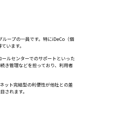
s
ループの一員です。特にiDeCo（個
得ています。
コールセンターでのサポートといった
手続き管理などを担っており、利用者
やネット完結型の利便性が他社との差
注目されます。