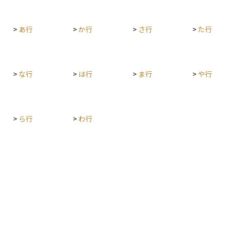
よっては
発生することにも注意が必要です。また、投資信
に沿
ありま
託ごとに運用方針やリスクの水準が異なり、運用
>
あ行
>
か行
>
さ行
>
た行
divid
の専門家がその方針に基づいて投資先を選定し、
と異なり、掛金
資金を運用していきます。
利厚生の
度です。
>
な行
>
は行
>
ま行
>
や行
>
ら行
>
わ行