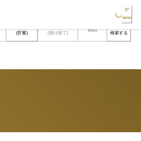
Loading...
MENU
保険

保険

M&A
検索する
(貯蓄)
(掛け捨て)