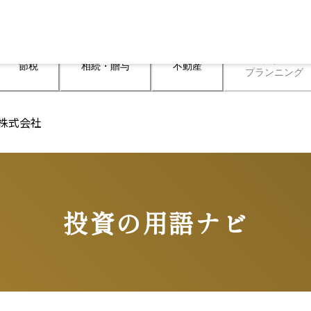
ライフ

節税
相続・贈与
不動産
プランニング
ズ株式会社
投資の用語ナビ