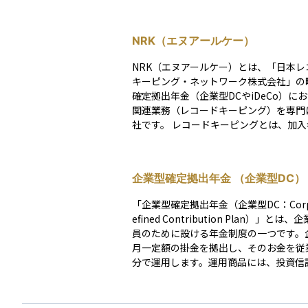
NRK（エヌアールケー）
NRK（エヌアールケー）とは、「日本レ
キーピング・ネットワーク株式会社」の
確定拠出年金（企業型DCやiDeCo）に
関連業務（レコードキーピング）を専門
社です。 レコードキーピングとは、加入者ごとの
口座残高、掛金の配分、運用商品ごとの
高、スイッチング（運用商品の変更）な
運営に必要な情報の管理を指します。NR
企業型確定拠出年金 （企業型DC）
した記録・照合・報告業務の中枢を担い
機関・運営管理機関・事業主と連携しな
「企業型確定拠出年金（企業型DC：Corpo
度全体の安定運営を支えています。 企業型DCやi
efined Contribution Plan）」とは
DeCoの加入者が利用するWeb画面や郵
員のために設ける年金制度の一つです。
取引報告書なども、NRKが提供する仕組
月一定額の掛金を拠出し、そのお金を従
です。加入者自身がNRKという会社名を
分で運用します。運用商品には、投資信
ことは少ないかもしれませんが、制度の
預金などがあり、選び方によって将来の
要な役割を果たす「情報インフラ」のよ
変わります。 この制度は、老後資金を準備するた
です。
めのもので、掛金の拠出時に税制優遇が