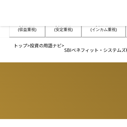
資産運用

資産運用

資産運用

(収益重視)
(安定重視)
(インカム重視)
トップ
>
投資の用語ナビ
>
SBIベネフィット・システム