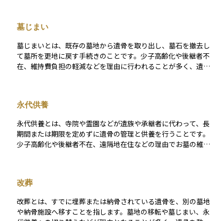
より、埋葬や火葬は市区町村の許可が必要であり、墓地の設
置・管理も都道府県知事の許可を受けた場所に限られます。ま
墓じまい
た、遺骨を別の墓所や納骨施設へ移す改葬には「改葬許可証」
が必要です。墓じまいや永代供養といった現代的な供養形態に
墓じまいとは、既存の墓地から遺骨を取り出し、墓石を撤去し
も密接に関連しており、相続や資産整理の際にも重要な法的枠
て墓所を更地に戻す手続きのことです。少子高齢化や後継者不
組みとなります。
在、維持費負担の軽減などを理由に行われることが多く、遺骨
は別の墓地や納骨堂、永代供養施設などへ改葬します。 墓じま
いには、親族間の合意形成、寺院や墓地管理者への連絡、行政
からの改葬許可の取得、専門業者による墓石撤去など、複数の
永代供養
手続きが必要です。資産管理や相続の観点からも、墓じまいは
将来の維持管理費や負担を軽減する選択肢の一つとして注目さ
永代供養とは、寺院や霊園などが遺族や承継者に代わって、長
れています。
期間または期限を定めずに遺骨の管理と供養を行うことです。
少子高齢化や後継者不在、遠隔地在住などの理由でお墓の維持
が難しい場合に選ばれることが多く、納骨堂や合同墓、樹木葬
などさまざまな形態があります。 永代供養では、契約時に一括
費用を支払うことが一般的で、以後の管理費は不要な場合が多
改葬
いです。墓埋法の規定に基づき適正に管理され、無縁墓化を防
ぐ役割も果たします。資産整理や終活において、将来の供養負
改葬とは、すでに埋葬または納骨されている遺骨を、別の墓地
担を軽減する選択肢として広く利用されています。
や納骨施設へ移すことを指します。墓地の移転や墓じまい、永