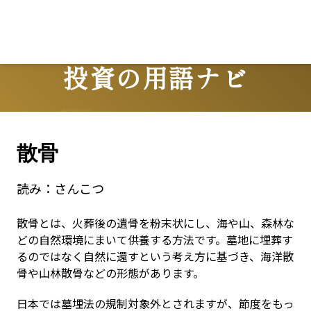
Lo
投資の用語ナビ
Terms
散骨
読み：
さんこつ
散骨とは、火葬後の遺骨を粉末状にし、海や山、森林な
どの自然環境にまいて供養する方法です。墓地に埋葬す
るのではなく自然に還すという考え方に基づき、海洋散
骨や山林散骨などの形態があります。
日本では墓埋法の規制対象外とされますが、節度をもっ