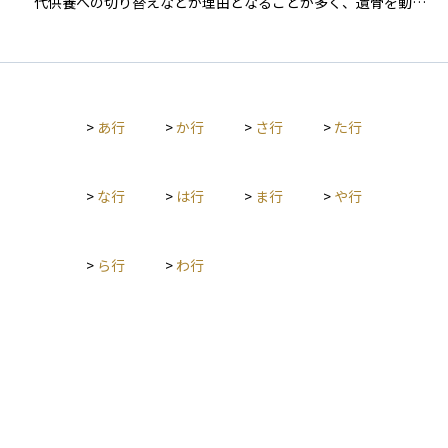
代供養への切り替えなどが理由となることが多く、遺骨を動か
す際には市区町村から「改葬許可証」を取得する必要がありま
す。 改葬には、親族間の合意形成、現在の墓地管理者と新しい
受け入れ先の承諾、行政手続きなど複数のステップが伴いま
す。墓埋法によって適正な手続きが定められており、無許可で
の改葬は認められていません。資産管理や相続の一環として、
>
あ行
>
か行
>
さ行
>
た行
将来の維持管理負担を軽減する目的で行われることもありま
す。
>
な行
>
は行
>
ま行
>
や行
>
ら行
>
わ行