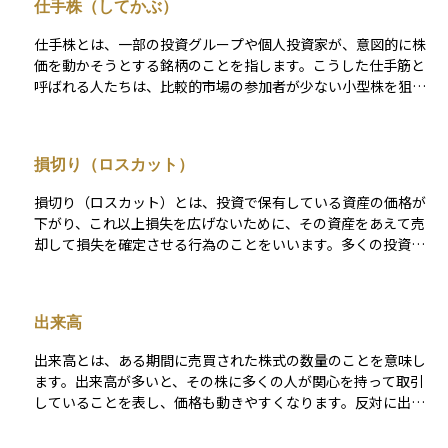
仕手株（してかぶ）
っては相場操縦とみなされて違法となることもあります。仕手
筋の動きは非常に予測が難しく、初心者にとってはリスクが高
仕手株とは、一部の投資グループや個人投資家が、意図的に株
いため、関わらないことが賢明です。
価を動かそうとする銘柄のことを指します。こうした仕手筋と
呼ばれる人たちは、比較的市場の参加者が少ない小型株を狙
い、大量に株を買い集めることで値上がりを演出します。 その
結果、株価が急騰し、注目が集まったところで他の投資家が参
入し、さらに株価が上昇することがあります。しかし、その後
損切り（ロスカット）
仕手筋が一気に売り抜けると、株価が急落し、大きな損失を被
るリスクが高まります。初心者が仕手株に手を出すと、相場の
損切り（ロスカット）とは、投資で保有している資産の価格が
流れに巻き込まれて損をする可能性があるため、十分に注意が
下がり、これ以上損失を広げないために、その資産をあえて売
必要です。
却して損失を確定させる行為のことをいいます。多くの投資家
は、含み損の状態で損を確定させることに心理的な抵抗を感じ
ますが、損切りをしないまま価格がさらに下がると、より大き
な損失につながる可能性があります。そのため、あらかじめ損
出来高
失の許容範囲を決めておき、一定の価格に達したら機械的に売
る「ルールとしての損切り」が資産を守る手段として重要で
出来高とは、ある期間に売買された株式の数量のことを意味し
す。また、FXや信用取引では、証拠金維持のために強制的にロ
ます。出来高が多いと、その株に多くの人が関心を持って取引
スカットが行われることもあります。損切りは投資のリスク管
していることを表し、価格も動きやすくなります。反対に出来
理の基本のひとつです。
高が少ないと、取引が活発でないため、売りたいときに売れな
かったり、価格が思ったように動かなかったりすることもあり