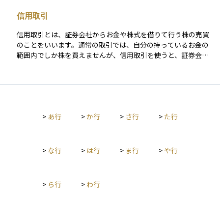
ます。
信用取引
信用取引とは、証券会社からお金や株式を借りて行う株の売買
のことをいいます。通常の取引では、自分の持っているお金の
範囲内でしか株を買えませんが、信用取引を使うと、証券会社
に一定の担保（保証金）を差し入れることで、元手の数倍まで
の取引が可能になります。 これにより、うまくいけば短期間で
大きな利益を得ることができますが、その反面、損失も同じよ
うに拡大する可能性があるため、リスクも高くなります。信用
取引では、株を「買う」だけでなく、持っていない株を「売る
>
あ行
>
か行
>
さ行
>
た行
（空売り）」こともできるため、相場が下がる局面でも利益を
狙うことが可能です。初心者にとっては魅力的に映るかもしれ
ませんが、資金管理や相場の見通しに自信がない段階では慎重
に扱うべき上級者向けの取引手法です。
>
な行
>
は行
>
ま行
>
や行
>
ら行
>
わ行