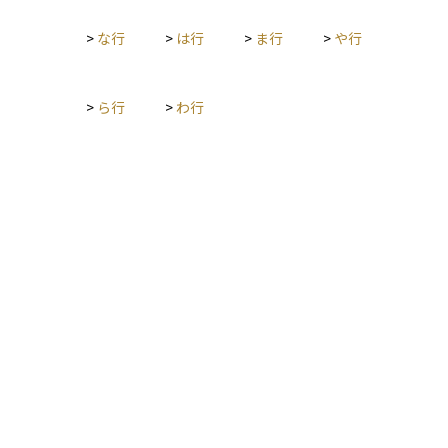
>
な行
>
は行
>
ま行
>
や行
>
ら行
>
わ行