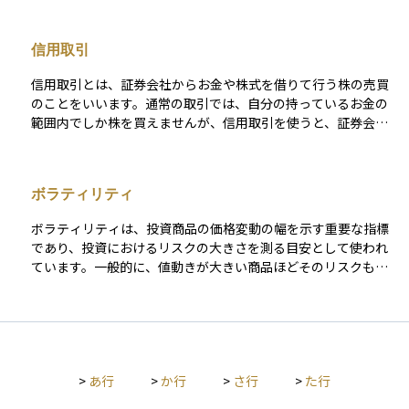
現物株式のリスクヘッジになる点もメリットとして挙げられ
る。 デメリットとしては株価の上昇幅には上限がないことから
信用取引
損失が無限に膨らむ可能性がある、手数料をはじめとした費用
がかかる点が挙げられる。
信用取引とは、証券会社からお金や株式を借りて行う株の売買
のことをいいます。通常の取引では、自分の持っているお金の
範囲内でしか株を買えませんが、信用取引を使うと、証券会社
に一定の担保（保証金）を差し入れることで、元手の数倍まで
の取引が可能になります。 これにより、うまくいけば短期間で
大きな利益を得ることができますが、その反面、損失も同じよ
ボラティリティ
うに拡大する可能性があるため、リスクも高くなります。信用
取引では、株を「買う」だけでなく、持っていない株を「売る
ボラティリティは、投資商品の価格変動の幅を示す重要な指標
（空売り）」こともできるため、相場が下がる局面でも利益を
であり、投資におけるリスクの大きさを測る目安として使われ
狙うことが可能です。初心者にとっては魅力的に映るかもしれ
ています。一般的に、値動きが大きい商品ほどそのリスクも高
ませんが、資金管理や相場の見通しに自信がない段階では慎重
くなります。 具体的には、ボラティリティが大きい商品は価格
に扱うべき上級者向けの取引手法です。
変動が激しく、逆にボラティリティが小さい商品は価格変動が
穏やかであることを示します。現代ポートフォリオ理論などで
は、このボラティリティを標準偏差という統計的手法で数値化
し、それを商品のリスク度合いとして評価するのが一般的で
>
あ行
>
か行
>
さ行
>
た行
す。このため、投資判断においては、ボラティリティの大きい
商品は高リスク、小さい商品は低リスクと判断されます。