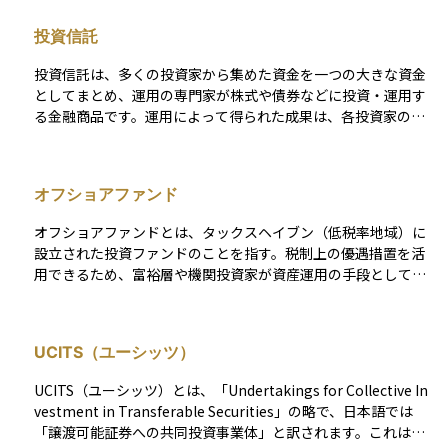
投資信託
投資信託は、多くの投資家から集めた資金を一つの大きな資金
としてまとめ、運用の専門家が株式や債券などに投資・運用す
る金融商品です。運用によって得られた成果は、各投資家の投
資額に応じて分配される仕組みとなっています。 この商品の特
徴は、少額から始められることと分散投資の効果が得やすい点
にあります。ただし、運用管理に必要な信託報酬や購入時手数
オフショアファンド
料などのコストが発生することにも注意が必要です。また、投
資信託ごとに運用方針やリスクの水準が異なり、運用の専門家
オフショアファンドとは、タックスヘイブン（低税率地域）に
がその方針に基づいて投資先を選定し、資金を運用していきま
設立された投資ファンドのことを指す。税制上の優遇措置を活
す。
用できるため、富裕層や機関投資家が資産運用の手段として利
用することが多い。一般的に、ケイマン諸島、ルクセンブル
ク、シンガポールなどが主要な拠点とされる。多様な金融商品
に投資できる一方で、規制が緩やかなためリスク管理が重要と
UCITS（ユーシッツ）
なる。透明性の向上や税制改正の影響もあり、近年は適切なコ
ンプライアンス対応が求められている。
UCITS（ユーシッツ）とは、「Undertakings for Collective In
vestment in Transferable Securities」の略で、日本語では
「譲渡可能証券への共同投資事業体」と訳されます。これは、