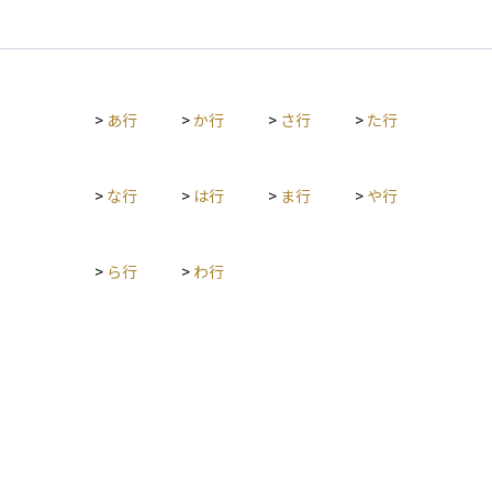
欧州連合（EU）が定めた投資信託に関する規制の枠組みであ
り、EU内で自由に販売・運用ができる投資信託を指します。 U
CITSに準拠したファンドは、高い透明性やリスク管理体制が求
められるため、投資家保護の面で評価が高く、ヨーロッパだけ
でなくアジアや中南米の投資家にも広く利用されています。SIC
>
あ行
>
か行
>
さ行
>
た行
AVなどの投資形態がこのUCITS基準に則って運用されることが
多く、国境を越えた安定した資産運用手段として人気がありま
す。
>
な行
>
は行
>
ま行
>
や行
>
ら行
>
わ行