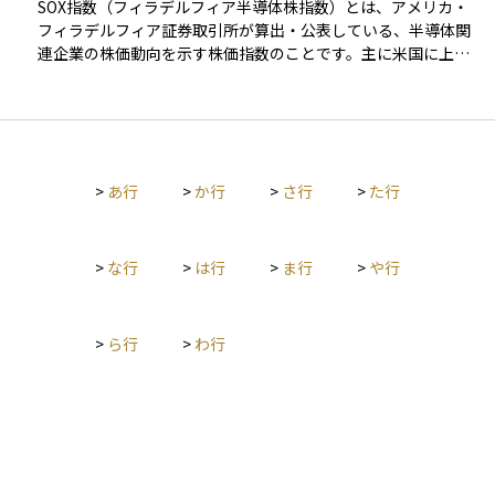
SOX指数（フィラデルフィア半導体株指数）とは、アメリカ・
フィラデルフィア証券取引所が算出・公表している、半導体関
連企業の株価動向を示す株価指数のことです。主に米国に上場
する代表的な半導体メーカー30社程度で構成されており、NVID
IA（エヌビディア）、Intel（インテル）、AMD（アドバンス
ト・マイクロ・デバイセズ）など、世界的に影響力のある企業
が含まれています。 この指数は、半導体業界全体の成長性や市
況の変化を敏感に反映するため、テクノロジー関連株式やハイ
>
あ行
>
か行
>
さ行
>
た行
テク分野の動向をつかむうえで、非常に重要な指標とされてい
ます。また、AI、5G、自動運転、クラウドなどの分野で半導体
需要が高まっている中、SOX指数は投資家の注目を集める指数
の一つとなっています。資産運用においては、テクノロジーセ
>
な行
>
は行
>
ま行
>
や行
クターに投資するETFや投資信託のベンチマークとしても使わ
れています。
>
ら行
>
わ行