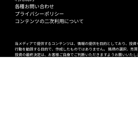
各種お問い合わせ
プライバシーポリシー
コンテンツの二次利用について
当メディアで提供するコンテンツは、情報の提供を目的としており、投資
行動を勧誘する目的で、作成したものではありません。 銘柄の選択、売買
投資の最終決定は、お客様ご自身でご判断いただきますようお願いいたしま
コンテンツの情報は、弊社が信頼できると判断した情報源から入手したも
が、その情報源の確実性を保証したものではありません。 また、本コンテ
載内容は、予告なしに変更することがあります。
「投資のコンシェルジュ」はMONO Investmentの登録商標です（登録商標
6527070号）。
Copyright © 2022 株式会社MONO Investment All rights reserved.