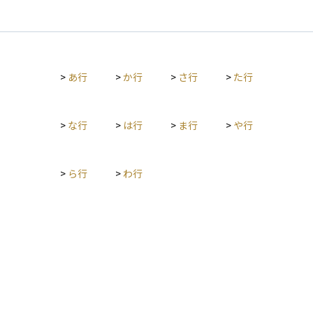
ル建ての株式や債券に投資した場合、最終的なリターンは円と
です。
ドルの為替レートに大きく左右されます。仮に投資先の価格が
変わらなくても、円高が進むと、日本円に換算した際の資産価
値が目減りしてしまうことがあります。反対に、円安が進め
ば、為替差益によって収益が増える場合もあります。 為替リス
>
あ行
>
か行
>
さ行
>
た行
クは、外国株式、外貨建て債券、海外不動産、グローバルファ
ンドなど、外貨に関わるすべての資産に存在する基本的なリス
クです。 対策としては、為替ヘッジ付きの商品を選ぶ、複数の
通貨や地域に分散して投資する、長期的な視点で資産を保有す
>
な行
>
は行
>
ま行
>
や行
るなどの方法があります。海外資産に投資する際は、リターン
だけでなく、為替リスクの存在も十分に理解しておくことが大
切です。
>
ら行
>
わ行