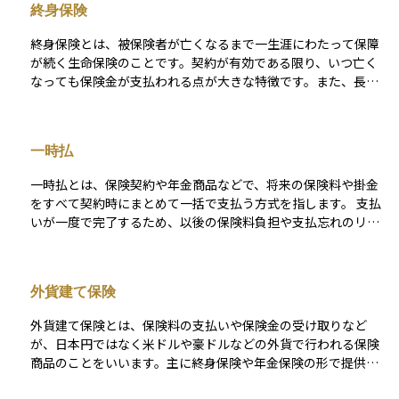
終身保険
終身保険とは、被保険者が亡くなるまで一生涯にわたって保障
が続く生命保険のことです。契約が有効である限り、いつ亡く
なっても保険金が支払われる点が大きな特徴です。また、長く
契約を続けることで、解約した際に戻ってくるお金である「解
約返戻金」も一定程度蓄積されるため、保障と同時に資産形成
の手段としても利用されます。 保険料は一定期間で払い終える
一時払
ものや、生涯支払い続けるものなど、契約によってさまざまで
す。遺族への経済的保障を目的に契約されることが多く、老後
一時払とは、保険契約や年金商品などで、将来の保険料や掛金
の資金準備や相続対策としても活用されます。途中で解約する
をすべて契約時にまとめて一括で支払う方式を指します。 支払
と、払い込んだ金額よりも少ない返戻金しか戻らないこともあ
いが一度で完了するため、以後の保険料負担や支払忘れのリス
るため、長期の視点で加入することが前提となる保険です。
クがなく、長期的な保障や運用効果を早期に確定させられる点
が特徴です。 利息や割引が適用されて総支払額が平準払より少
なくなる場合もありますが、契約時に多額の資金を準備する必
外貨建て保険
要があり、資金流動性が低下することや一括投資ゆえのタイミ
ングリスクが生じる点には留意が必要です。
外貨建て保険とは、保険料の支払いや保険金の受け取りなど
が、日本円ではなく米ドルや豪ドルなどの外貨で行われる保険
商品のことをいいます。主に終身保険や年金保険の形で提供さ
れており、日本国内の低金利環境に対する対策として注目され