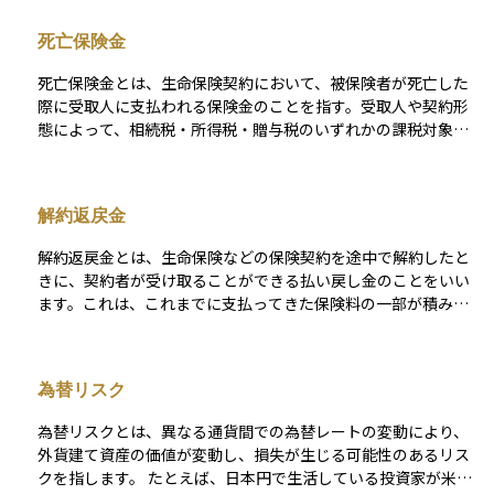
ることがあります。 外貨建て保険の魅力は、円建ての保険より
も高い利回りが期待できる点ですが、その反面、為替レートの
死亡保険金
変動によって実際に受け取る金額が目減りするリスクもありま
す。また、為替手数料や解約時のコストがかかることもあるた
死亡保険金とは、生命保険契約において、被保険者が死亡した
め、加入する際には仕組みをしっかり理解し、自分の資産運用
際に受取人に支払われる保険金のことを指す。受取人や契約形
方針やリスク許容度に合っているかを見極めることが大切で
態によって、相続税・所得税・贈与税のいずれかの課税対象と
す。特に長期で保有する場合には、為替動向や国際情勢にも一
なる場合がある。
定の関心を持つ必要があります。
解約返戻金
解約返戻金とは、生命保険などの保険契約を途中で解約したと
きに、契約者が受け取ることができる払い戻し金のことをいい
ます。これは、これまでに支払ってきた保険料の一部が積み立
てられていたものから、保険会社の手数料や運用実績などを差
し引いた金額です。 契約からの経過年数が短いうちに解約する
と、解約返戻金が少なかったり、まったく戻らなかったりする
為替リスク
こともあるため、注意が必要です。一方で、長期間契約を続け
た場合には、返戻金が支払った保険料を上回ることもあり、貯
為替リスクとは、異なる通貨間での為替レートの変動により、
蓄性のある保険商品として活用されることもあります。資産運
外貨建て資産の価値が変動し、損失が生じる可能性のあるリス
用やライフプランを考えるうえで、保険の解約によって現金化
クを指します。 たとえば、日本円で生活している投資家が米ド
できる金額がいくらになるかを把握しておくことはとても大切