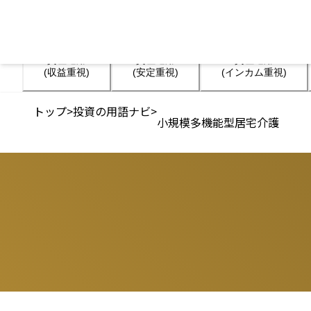
資産運用

資産運用

資産運用

(収益重視)
(安定重視)
(インカム重視)
トップ
>
投資の用語ナビ
>
小規模多機能型居宅介護