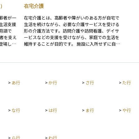
調理などの日常生活を支える支援を行う仕組みと
を受
）
在宅介護
として注
して設けられています。在宅生活を続けるための
活動
基本的な支援サービスの一つであり、ケアプラン
て位
齢者が一
在宅介護とは、高齢者や障がいのある方が自宅で
とに大き
の中で他の在宅サービスと組み合わせて利用され
めの
生活支援
生活を続けながら、必要な介護サービスを受ける
補償の範
ることが多い制度用語です。日常的には「ホーム
され
用語で
形の介護方法です。訪問介護や訪問看護、デイサ
です。
ヘルプ」や「ホームヘルプサービス」といった呼
な在
ービスなどの支援を受けながら、家庭での生活を
び方が使われることもあります。 誤解されやすい
ービ
登場しま
維持することが目的です。 施設に入所せずに自宅
点として、訪問介護は家事代行サービスのように
解さ
一定期間
で過ごせるため、本人の生活習慣や家族とのつな
生活上のあらゆる作業を依頼できるサービスであ
ショ
せつなど
がりを保ちやすいというメリットがありますが、
ると理解されることがあります。しかし、訪問介
理解
位置づけ
介護する家族の負担が大きくなりやすいという側
護は介護保険制度の枠組みで提供されるサービス
主に
宅生活の
面もあります。介護保険制度を利用することで費
であり、支援の内容は制度上の目的や利用者の状
た介
ことが多
用の一部は公的に補助されますが、サービスの内
態に基づいて整理されています。そのため、日常
リハ
>
あ行
>
か行
>
さ行
>
た行
の一つと
容や利用回数によって自己負担額が変わるため、
生活に関連するすべての家事が対象となるわけで
ショ
トステ
事前の計画と準備が大切です。資産運用やライフ
はなく、利用者の生活支援や身体介護に関係する
とい
介護サー
プランを考える際にも、将来的に在宅介護を希望
範囲でサービスが提供されます。 また、訪問介護
ービス
でも頻繁
するかどうかは重要な検討事項となります。
は医療行為を行うサービスではありません。医療
サー
>
な行
>
は行
>
ま行
>
や行
的なケアが必要な場合には訪問看護など別の制度
制度
ものだと
サービスが関わることがあります。このように訪
イサ
のサービ
問介護は、在宅で生活する要介護者の日常生活を
介護
ビスとは
支える介護サービスとして制度上位置づけられて
合に
施設を利
>
ら行
>
わ行
おり、在宅介護を支える基本的な支援の一つとし
用語