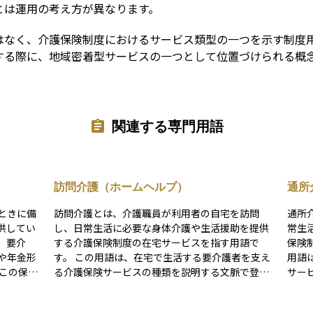
とは運用の考え方が異なります。
はなく、介護保険制度におけるサービス類型の一つを示す制度
する際に、地域密着型サービスの一つとして位置づけられる概
関連する専門用語
訪問介護（ホームヘルプ）
通所
ときに備
訪問介護とは、介護職員が利用者の自宅を訪問
通所
供してい
し、日常生活に必要な身体介護や生活援助を提供
常生
、要介
する介護保険制度の在宅サービスを指す用語で
保険制
や年金形
す。 この用語は、在宅で生活する要介護者を支え
用語
る介護保険サービスの種類を説明する文脈で登場
サー
れない介
します。利用者の自宅を介護職員が訪問し、食
宅で
な負担を
事、入浴、排せつなどの身体的な介助や、掃除や
通い