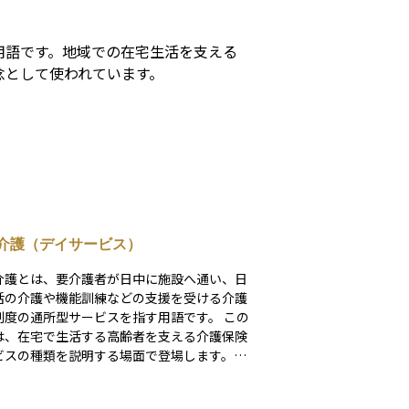
用語です。地域での在宅生活を支える
念として使われています。
介護（デイサービス）
介護とは、要介護者が日中に施設へ通い、日
活の介護や機能訓練などの支援を受ける介護
度の通所型サービスを指す用語です。 この
は、在宅で生活する高齢者を支える介護保険
ビスの種類を説明する場面で登場します。自
生活を続ける要介護者が、日中に介護施設へ
、食事や入浴、排せつなどの日常生活の介護