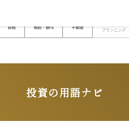
ライフ

節税
相続・贈与
不動産
プランニング
投資の用語ナビ