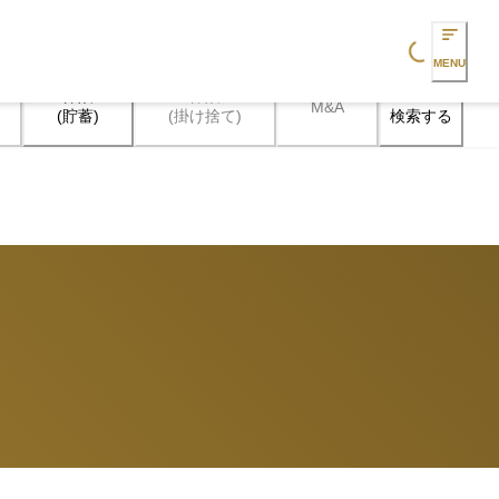
Loading...
MENU
保険

保険

M&A
検索する
(貯蓄)
(掛け捨て)