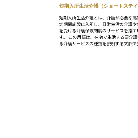
軽減することにあります。 特に高齢化が進む現代
短期入所生活介護（ショートステイ
社会において、老後の安心を支える備え
目されている保険のひとつです。 なお、保険の保
短期入所生活介護とは、介護が必要な高
障内容や保険金の受け取り条件は商品ご
定期間施設に入所し、日常生活の介護や
く異なります。加入を検討する際には、
を受ける介護保険制度のサービスを指す
囲や条件をしっかり確認することが重要
す。 この用語は、在宅で生活する要介護者を支え
る介護サービスの種類を説明する文脈で
す。自宅で介護を受けている高齢者が、
だけ介護施設に滞在し、食事や入浴、排
の日常生活の支援を受ける仕組みとして
られています。家族介護の負担調整や在
継続を支えるサービスとして説明される
く、介護保険制度における在宅サービス
して理解されます。一般的には「ショー
イ」という通称で呼ばれることも多く、
ビスの利用計画やケアプランの説明の中
に言及されます。 誤解されやすい点として、短期
入所生活介護は介護施設への入所と同じ
理解されることがあります。しかし、こ
スは長期的な入所を前提とする施設サー
異なり、在宅生活を続けながら一時的に