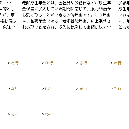
の一つ
老齢厚生年金とは、会社員や公務員などが厚生年
加給
目的とし
金保険に加入していた期間に応じて、原則65歳か
厚生
人が、原
ら受け取ることができる公的年金です。この年金
いれ
は、基礎年金である「老齢基礎年金」に上乗せさ
に、
、免除期
れる形で支給され、収入に比例して金額が決まる
ども
て10年以
仕組みになっています。つまり、働いていたとき
族の
歳から60
の給与が高く、加入期間が長いほど受け取れる年
など
年金の加
金額も多くなります。また、一定の要件を満たせ
かたちで支
0月分の
ば、配偶者などに加算される「加給年金」も含ま
が一
すると、
れることがあります。老後の生活をより安定させ
なる
>
あ行
>
か行
>
さ行
>
た行
るための重要な柱となる年金です。
族と
上げ受給
繰下げ受給
仕組みにな
>
な行
>
は行
>
ま行
>
や行
国内に住
おり、老
一つで
>
ら行
>
わ行