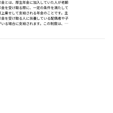
年金とは、厚生年金に加入していた人が老齢
年金を受け取る際に、一定の条件を満たして
ば上乗せして支給される年金のことです。主
年金を受け取る人に扶養している配偶者や子
がいる場合に支給されます。この制度は、家
生活を支えることを目的としており、会社員
が退職後に受け取る厚生年金にプラスされる
給されます。 ただし、配偶者や子ども
定の年齢や収入要件を超えていると対象外に
ことがあります。つまり、定年後の生活を家
一緒に支えていく仕組みの一つといえます。