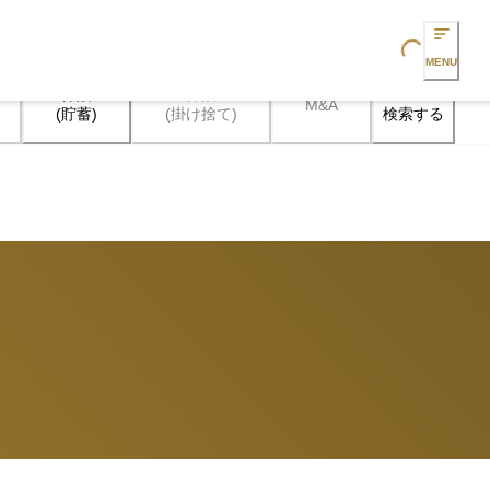
Loading...
MENU
保険

保険

M&A
検索する
(貯蓄)
(掛け捨て)