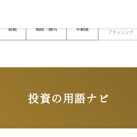
ライフ

節税
相続・贈与
不動産
プランニング
投資の用語ナビ