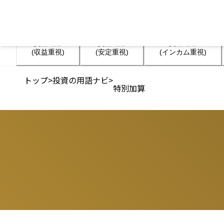
資産運用

資産運用

資産運用

(収益重視)
(安定重視)
(インカム重視)
トップ
>
投資の用語ナビ
>
特別加算