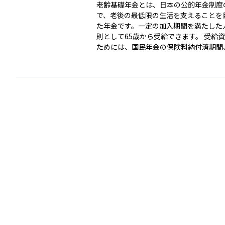
老齢基礎年金とは、日本の公的年金制度
で、老後の最低限の生活を支えることを
た年金です。一定の加入期間を満たした
則として65歳から受給できます。 受給資格を得る
ためには、国民年金の保険料納付済期間
間、合算対象期間（カラ期間）を合計し
上の加入期間が必要です。年金額は、20
歳までの40年間（480月）にわたる国民
入期間に応じて決まり、満額受給には48
保険料納付が必要です。納付期間が不足
その分減額されます。 また、年金額は毎年の物価
や賃金水準に応じて見直しされます。繰
（60～64歳）を選択すると減額され、
（66～75歳）を選択すると増額される
っています。 老齢基礎年金は、自営業者、フリー
ランス、会社員、公務員を問わず、日本
むすべての人が加入する仕組みとなって
後の基本的な生活を支える重要な制度の
す。