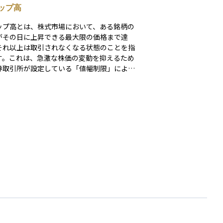
ップ高
ップ高とは、株式市場において、ある銘柄の
がその日に上昇できる最大限の価格まで達
それ以上は取引されなくなる状態のことを指
す。これは、急激な株価の変動を抑えるため
券取引所が設定している「値幅制限」によっ
みです。 ストップ高になると、それ
の価格で売買することができなくなります
買い注文は入り続けるため、板情報では「買
配」のまま取引が成立しない場合もありま
初心者の方にとっては、ストップ高は「その
に非常に強い買い需要があるサイン」として
ることが多いですが、その理由が一時的なニ
スや思惑である場合もあるため、冷静な判断
要です。