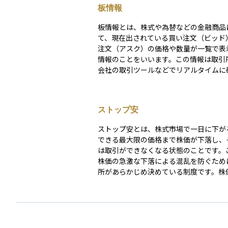
板情報
板情報とは、株式や為替などの金融商品
て、現在出されている買い注文（ビッド
注文（アスク）の価格や数量が一覧で表
情報のことをいいます。この情報は取引
会社の取引ツールなどでリアルタイムに
き、売買の需要と供給のバランスや、ど
で取引が活発になっているかを把握する
ちます。 たとえば、ある株に対して「1,000円で5
ストップ安
00株買いたい」という注文があれば、
注文の板に表示されます。一方で「1,005
ストップ安とは、株式市場で一日に下が
株売りたい」といった売り注文も売り板
できる最大限の価格まで株価が下落し、
示されます。板情報を読み解くことで、
は取引ができなくなる状態のことです。
イミングや価格の動き、相場の勢いなど
株価の急激な下落による混乱を防ぐため
るヒントが得られます。特に短期売買を
所があらかじめ決めている制度です。株
トレーダーなどにとっては、重要な判断
く下がり続けると投資家の不安が広がり
つとなっています。
パニックに陥る可能性があります。その
端な変動を一時的に食い止めることで、
断ができるように時間を確保する役割を
います。ストップ安になると、その銘柄