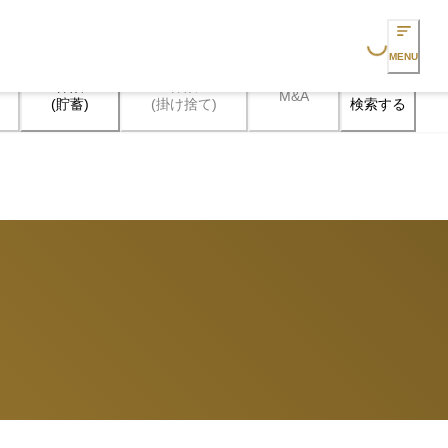
Loading...
MENU
保険

保険

M&A
検索する
(貯蓄)
(掛け捨て)