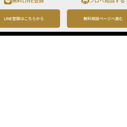
無料LINE登録
プロへ相談する
LINE登録はこちらから
無料相談ページへ進む
運営会社
利用規約
各種お問い合わせ
株式会社MONO Investment
プライバシーポリシー
コンテンツの二次利用
ンテンツは、情報の提供を目的としており、投資その他の行動を勧誘する目的で、作
投資の最終決定は、お客様ご自身でご判断いただきますようお願いいたします。 本
から入手したものですが、その情報源の確実性を保証したものではありません。 ま
があります。