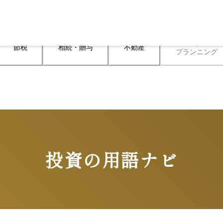
ライフ

節税
相続・贈与
不動産
プランニング
投資の用語ナビ