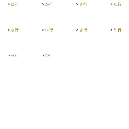
>
あ行
>
か行
>
さ行
>
た行
買い注文
も売れな
や不祥
ことが多
>
な行
>
は行
>
ま行
>
や行
>
ら行
>
わ行