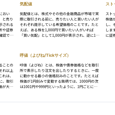
気配値
スト
におい
気配値とは、株式やその他の金融商品が市場で実
スト
）と売り
際に取引される前に、売りたい人と買いたい人が
株価
示される
それぞれ提示している希望価格のことです。たと
し、
所や証券
えば、ある株を1,000円で買いたい人がいれば
しま
確認で
「買い気配」として1,000円が表示され、逆に1,0
に証
の価格帯
50円で売りたい人がいれば「売り気配」として1,
て決まる仕組
のに役立
050円が表示されます。 取引所の板情報としてリ
以上
アルタイムで更新されるため、現在の市場の雰囲
が、
呼値（よびね/Tickサイズ）
それが買い
気や投資家の動向を把握するのに役立ちます。気
い気
円で300
配値だけではまだ取引は成立していない状態です
す。
ることの
呼値（よびね）とは、株価や債券価格などを取引
として表
が、売りと買いの価格が一致すると実際の売買が
銘柄
それ以上
所で表示したり注文を出したりするときに、一度
売買のタ
行われ、約定価格として市場に記録されます。特
捉え
これは、
に動かせる最小の価格刻みのことです。たとえば
を判断す
に取引開始前や初値が決まる前の時間帯には、気
ュー
に、取引
株価が1円刻みで変動する銘柄では、1000円の次
行うデイ
配値の動きが重要な判断材料になります。
が重
価が大き
は1001円や999円といったように、1円ごとにし
材料の一
、市場が
か値段を付けられません。呼値は市場の流動性や
ような極
投資家の取引コストに影響し、刻み幅が細かいほ
冷静な判
ど価格がきめ細かく付く一方で、注文入力の手間
果たして
が増える要因にもなります。
の売買は