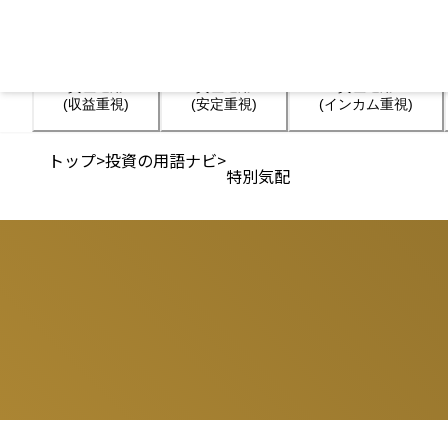
資産運用

資産運用

資産運用

(収益重視)
(安定重視)
(インカム重視)
トップ
>
投資の用語ナビ
>
特別気配