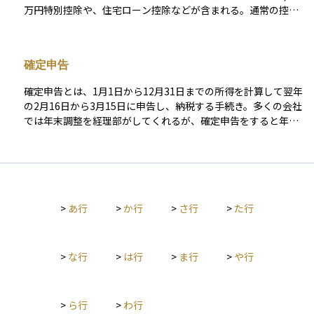
したりするうえで、両者の使われ方を正しく理解することが大
万円特別控除や、住宅ローン控除などが含まれる。通常の控除
切です。
とは異なり、特定の政策目的のために設けられており、適用を
受けるには条件を満たす必要がある。
確定申告
確定申告とは、1月1日から12月31日までの所得を計算して翌年
の2月16日から3月15日に申告し、納税する手続き。多くの会社
では年末調整を経理部がしてくれるが、確定申告をすると年末
調整では受けられない控除を受けることができる場合もある。
確定申告をする必要がある人が確定申告をしないと加算税や延
滞税が発生する。
>
あ行
>
か行
>
さ行
>
た行
>
な行
>
は行
>
ま行
>
や行
>
ら行
>
わ行