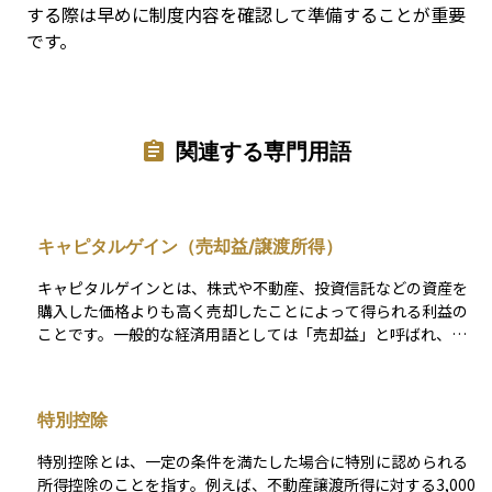
する際は早めに制度内容を確認して準備することが重要
です。
関連する専門用語
キャピタルゲイン（売却益/譲渡所得）
キャピタルゲインとは、株式や不動産、投資信託などの資産を
購入した価格よりも高く売却したことによって得られる利益の
ことです。一般的な経済用語としては「売却益」と呼ばれ、資
産運用における収益のひとつとして広く使われています。日本
の税法においては、このキャピタルゲインは「譲渡所得」とし
て分類され、確定申告などで所得として扱われます。つまり、
特別控除
経済的な意味ではキャピタルゲインと譲渡所得は同様の概念を
指しますが、前者が広義の利益、後者が課税対象としての所得
特別控除とは、一定の条件を満たした場合に特別に認められる
という違いがあります。投資の成果を判断したり、税金を計算
所得控除のことを指す。例えば、不動産譲渡所得に対する3,000