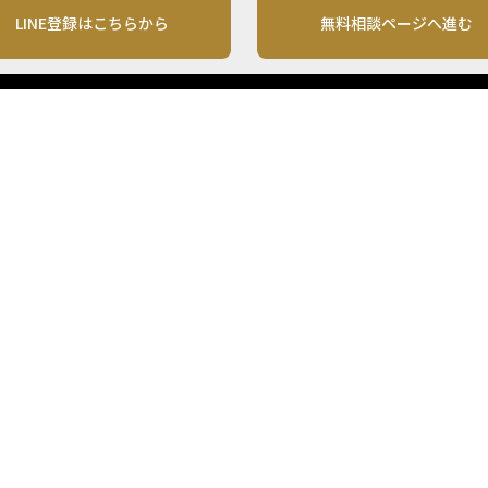
LINE登録はこちらから
無料相談ページへ進む
運営会社
利用規約
各種お問い合わせ
株式会社MONO Investment
プライバシーポリシー
コンテンツの二次利用
ンテンツは、情報の提供を目的としており、投資その他の行動を勧誘する目的で、作
投資の最終決定は、お客様ご自身でご判断いただきますようお願いいたします。 本
から入手したものですが、その情報源の確実性を保証したものではありません。 ま
があります。
「投資のコンシェルジュ」はMONO Investmentの登録商標です（登録商標第65270