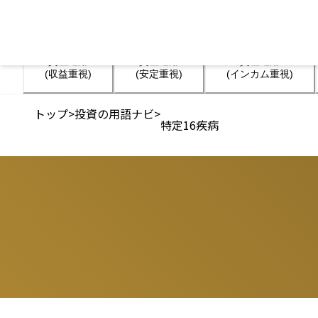
資産運用

資産運用

資産運用

(収益重視)
(安定重視)
(インカム重視)
トップ
>
投資の用語ナビ
>
特定16疾病