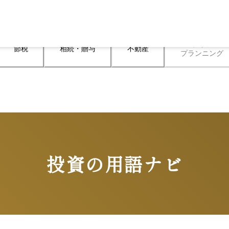
ライフ

節税
相続・贈与
不動産
プランニング
投資の用語ナビ