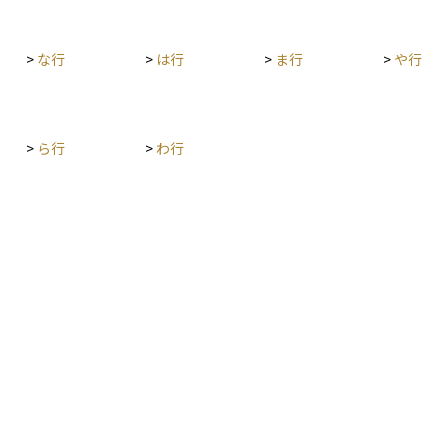
らも、保
障と費用
ラン設計
>
な行
>
は行
>
ま行
>
や行
>
ら行
>
わ行