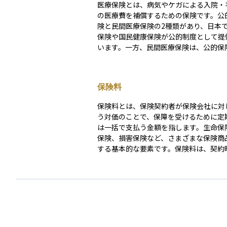
医療保険とは、病気やケガによる入院・
の医療費を補償するための保険です。公
険と民間医療保険の2種類があり、日本
保険や国民健康保険が公的制度として提
います。一方、民間医療保険は、公的保
ーしきれない自己負担分や特定の治療費
るために活用されます。契約内容によっ
の額や支払い条件が異なり、将来の医療
保険料
軽減するために重要な役割を果たします
保険料とは、保険契約者が保険会社に対
う対価のことで、保障を受けるために定
は一括で支払う金額を指します。生命保
保険、損害保険など、さまざまな保険商
する基本的な要素です。保険料は、契約
齢・性別・保険金額・保障内容・加入期
状態などに基づいて算出され、一般にリ
いほど保険料も高くなります。 また、主契約に加
えて特約（オプション）を付加すること
料が増えることもあります。保険料は、
持し続けるために必要な支出であり、未
と保障が失効する場合もあるため、支払