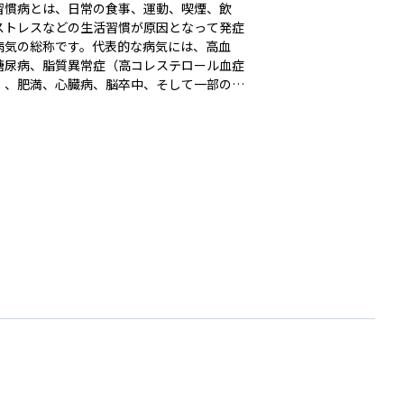
習慣病とは、日常の食事、運動、喫煙、飲
ストレスなどの生活習慣が原因となって発症
病気の総称です。代表的な病気には、高血
糖尿病、脂質異常症（高コレステロール血症
）、肥満、心臓病、脳卒中、そして一部のが
どがあります。これらの病気は発症までに時
かかることが多く、初期段階では自覚症状が
いため、気づかないうちに進行してしまうこ
あります。生活習慣病は、健康的な食生活や
的な運動、禁煙、節酒などによって予防や改
可能であり、早期の生活改善が重要とされて
す。