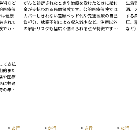
手術など
がんと診断されたときや治療を受けたときに給付
生活
的医療保
金が支払われる民間保険です。公的医療保険では
酒、
では健康
カバーしきれない差額ベッド代や先進医療の自己
する
供されて
負担分、就業不能による収入減少など、治療以外
圧、
険でカバ
の家計リスクも幅広く備えられる点が特徴です。
など
を補填す
通常は「診断一時金」「入院給付金」「通院給付
んな
て給付金
金」など複数の給付項目がセットされており、加
間が
費負担を
入時の年齢・性別・保障内容によって保険料が決
少な
。
まります。 更新型と終身型があり、更新型は一定
とも
年齢で保険料が上がる一方、終身型は加入時の保
定期
して支払
険料が一生続くため、長期的な負担の見通しを立
善が
期的また
てることが大切です。がん治療は医療技術の進歩
いま
険や医療
で入院期間が短くなり通院や薬物療法が中心にな
品に共通
る傾向があるため、保障内容が現在の治療実態に
時の年
合っているかを確認し、必要に応じて保険の見直
間・健康
しを行うと安心です。
スクが高
で、保険
契約を維
>
あ行
>
か行
>
さ行
>
た行
納が続く
計画を立