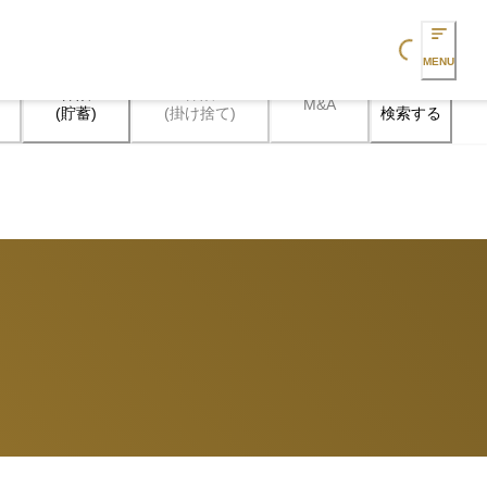
Loading...
MENU
保険

保険

M&A
検索する
(貯蓄)
(掛け捨て)