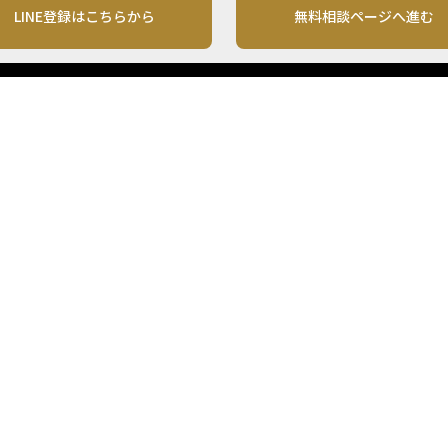
LINE登録はこちらから
無料相談ページへ進む
運営会社
利用規約
各種お問い合わせ
株式会社MONO Investment
プライバシーポリシー
コンテンツの二次利用
ンテンツは、情報の提供を目的としており、投資その他の行動を勧誘する目的で、作
投資の最終決定は、お客様ご自身でご判断いただきますようお願いいたします。 本
から入手したものですが、その情報源の確実性を保証したものではありません。 ま
があります。
「投資のコンシェルジュ」はMONO Investmentの登録商標です（登録商標第65270