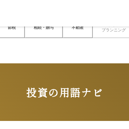
ライフ

節税
相続・贈与
不動産
プランニング
投資の用語ナビ