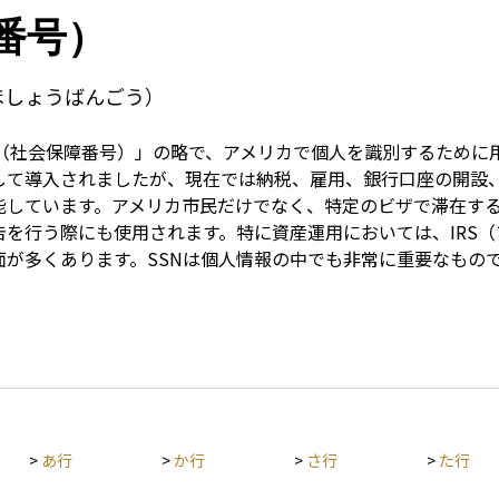
Term
番号）
ほしょうばんごう）
y Number（社会保障番号）」の略で、アメリカで個人を識別する
して導入されましたが、現在では納税、雇用、銀行口座の開設
能しています。アメリカ市民だけでなく、特定のビザで滞在す
を行う際にも使用されます。特に資産運用においては、IRS
面が多くあります。SSNは個人情報の中でも非常に重要なもの
>
あ行
>
か行
>
さ行
>
た行