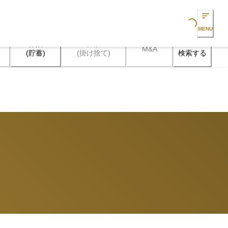
Loading...
MENU
保険

保険

M&A
検索する
(貯蓄)
(掛け捨て)