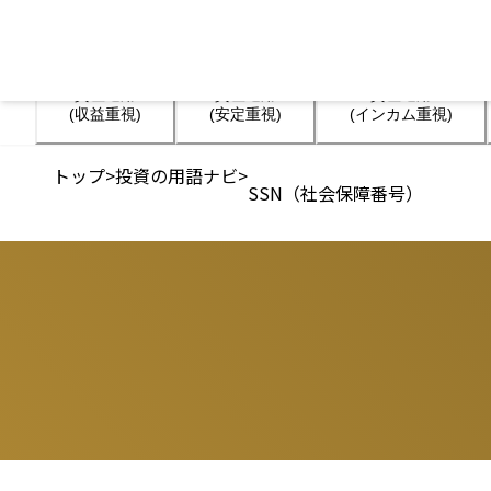
資産運用

資産運用

資産運用

(収益重視)
(安定重視)
(インカム重視)
トップ
>
投資の用語ナビ
>
SSN（社会保障番号）