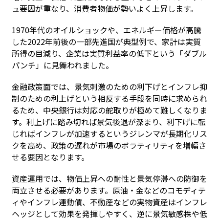
ュ要因が重なり、消費者物価が勢いよく上昇します。
1970年代のオイルショックや、エネルギー価格が高騰
した2022年前後の一部先進国が典型例で、家計は実質
所得の目減り、企業は実質利益率の低下という「ダブル
パンチ」に見舞われました。
金融政策面では、景気刺激のための利下げとインフレ抑
制のための利上げという相反する手段を同時に求められ
るため、中央銀行は対応の舵取りが極めて難しくなりま
す。利上げに踏み切れば景気後退が深まり、利下げに転
じればインフレが加速するというジレンマが長期化リス
クを高め、政策の遅れが市場のボラティリティを増幅さ
せる要因となります。
資産運用では、物価上昇への耐性と景気停滞への防御を
両立させる必要があります。原油・金などのコモディテ
ィやインフレ連動債、不動産などの実物資産はインフレ
ヘッジとして効果を発揮しやすく、逆に景気敏感株や低