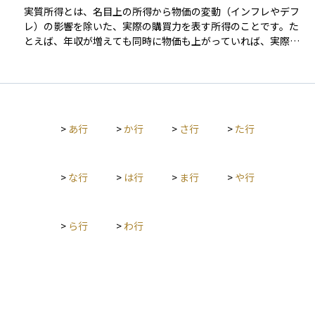
給ショックの一例です。このようなショックは、物価上昇と景
実質所得とは、名目上の所得から物価の変動（インフレやデフ
気悪化が同時に進行する「スタグフレーション」を引き起こす
レ）の影響を除いた、実際の購買力を表す所得のことです。た
こともあり、金融政策や財政政策による対応が難しいとされて
とえば、年収が増えても同時に物価も上がっていれば、実際に
います。経済の不確実性を高める要因として、投資判断や政策
買えるモノやサービスの量（生活水準）は変わらない、もしく
立案において注視される重要な概念です。
は下がる可能性があります。 このように、名目の金額では見え
にくい「本当の豊かさ」を示す指標が実質所得です。経済分析
では、家計の生活実感や景気動向を測るうえで重要な指標とな
り、特にインフレ率が高い局面では実質所得の低下が家計への
>
あ行
>
か行
>
さ行
>
た行
圧迫感として現れます。政府や中央銀行は、実質所得の動向を
注視しながら政策判断を行うため、資産運用や経済理解におい
ても重要な概念です。
>
な行
>
は行
>
ま行
>
や行
>
ら行
>
わ行