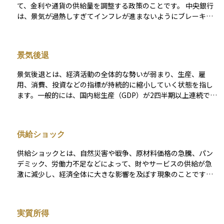
あとに、失業率の悪化が統計として現れることが多いです。 金
て、金利や通貨の供給量を調整する政策のことです。 中央銀行
融市場においても失業率は注目される指標であり、とくに米国
は、景気が過熱しすぎてインフレが進まないようにブレーキを
では雇用統計とセットで市場が大きく反応します。失業率が予
かけたり、景気が落ち込んだときには刺激策として金融緩和を
想より改善すれば、景気に対する安心感から株価が上昇する場
行ったりして、経済全体のバランスを保とうとします。 主な金
合もありますが、インフレ懸念から利上げ観測につながること
融政策の手段には、以下のようなものがあります： - 政策金利
もあり、相場の反応は複雑です。 また、失業率の水準だけでな
景気後退
の操作（利下げ・利上げ）：短期金利を上下させて、消費や投
く、「なぜ上がったか・下がったか」の中身も重要です。たと
資を刺激・抑制します。 - 公開市場操作：中央銀行が国債など
えば、労働参加率の変動によって失業率が変わることもあり、
景気後退とは、経済活動の全体的な勢いが弱まり、生産、雇
を売買することで、市場の資金量を調整します。 - 預金準備率
単純な判断には注意が必要です。
用、消費、投資などの指標が持続的に縮小していく状態を指し
の変更：銀行が中央銀行に預ける準備金の割合を調整すること
ます。一般的には、国内総生産（GDP）が2四半期以上連続でマ
で、貸し出し可能な資金量をコントロールします。 金融政策
イナス成長となると「景気後退」とみなされます。この状態で
は、株式や債券、為替市場にも大きな影響を与えます。たとえ
は、企業の業績が悪化し、失業率が上昇し、個人消費が冷え込
ば、利下げが行われれば企業の資金調達コストが下がり、株価
むなど、経済全体に負の連鎖が広がりやすくなります。 景気後
の上昇要因となる一方で、金利低下により通貨が下落しやすく
供給ショック
退は、金融危機、供給ショック、金利の上昇、外需の減退など
なることもあります。 このように、金融政策の動向は資産運用
さまざまな要因によって引き起こされ、政策対応としては、金
において非常に重要なファクターであり、中央銀行の声明や会
供給ショックとは、自然災害や戦争、原材料価格の急騰、パン
融緩和や財政出動などの景気刺激策が取られることが多いで
合の結果には多くの投資家が注目しています。
デミック、労働力不足などによって、財やサービスの供給が急
す。資産運用やビジネス戦略を考える上でも、景気循環の一局
激に減少し、経済全体に大きな影響を及ぼす現象のことです。
面として、重要な経済概念です。
供給能力が低下すると、モノが不足し、価格が急騰しやすくな
るため、インフレーション（コストプッシュ型インフレ）が発
生しやすくなります。 たとえば、原油価格の急騰は世界中の生
実質所得
産や輸送コストを押し上げ、広範な物価上昇を招く典型的な供