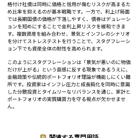
格付け社債は同時に価格と信用が傷むリスクが高まるた
め比率を抑えるのが基本戦略です。一方で、利上げ局面
では長期国債の価格が下落しやすく、債券はデュレーシ
ョンを短めにすることで金利上昇リスクを緩和できま
す。複数資産を組み合わせ、景気とインフレのシナリオ
を分けてストレステストを行うことで、スタグフレーシ
ョン下でも資産全体の耐性を高められます。
このようにスタグフレーションは「景気が悪いのに物価
だけが上がる」という直感に反する現象であるうえに、
金融政策や伝統的ポートフォリオ理論が機能しにくい難
所です。投資家はインフレ圧力と成長鈍化を同時に意識
した分散投資とタイムリーなリバランスを通じ、家計と
ポートフォリオの実質購買力を守る視点が欠かせませ
ん。
関連する専門用語