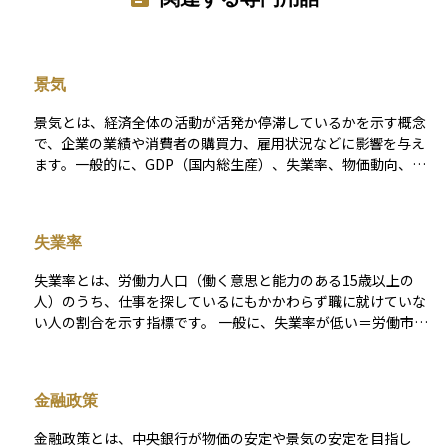
景気
景気とは、経済全体の活動が活発か停滞しているかを示す概念
で、企業の業績や消費者の購買力、雇用状況などに影響を与え
ます。一般的に、GDP（国内総生産）、失業率、物価動向、企
業の設備投資などの指標を用いて景気の状態を判断します。景
気が良いと企業の利益が増え、株価や賃金が上昇しやすくなり
ますが、過熱しすぎるとインフレのリスクが高まります。逆に
失業率
景気が悪化すると消費や投資が冷え込み、失業率が上昇しやす
くなります。景気は周期的に変動し、「好景気」と「不景気」
失業率とは、労働力人口（働く意思と能力のある15歳以上の
を繰り返す性質を持っています。
人）のうち、仕事を探しているにもかかわらず職に就けていな
い人の割合を示す指標です。 一般に、失業率が低い＝労働市場
が堅調で経済が好調と判断され、逆に失業率が高い＝企業の雇
用意欲が弱く、景気が悪化している可能性があると考えられま
す。 失業率は、景気の遅行指標（＝景気の変化のあとから動く
金融政策
指標）とされており、すでに進行中の景気の良し悪しを確認す
るために使われます。たとえば、リストラや倒産が増え始めた
金融政策とは、中央銀行が物価の安定や景気の安定を目指し