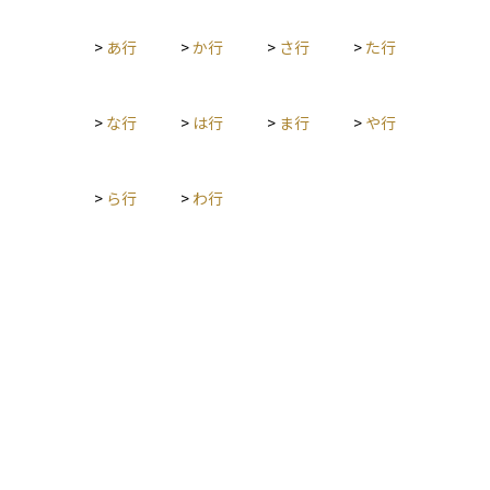
で不確定であるため、市場では満期前に建玉を解消する動きが
活発化し、寄り付きの板状況や出来高が急増することがありま
>
あ行
>
か行
>
さ行
>
た行
す。この指数は先物・オプション取引における損益を最終的に
確定させる重要な基準となるため、取引参加者はSQ算出日に向
けたポジション調整やリスク管理を入念に行う必要がありま
す。
>
な行
>
は行
>
ま行
>
や行
>
ら行
>
わ行