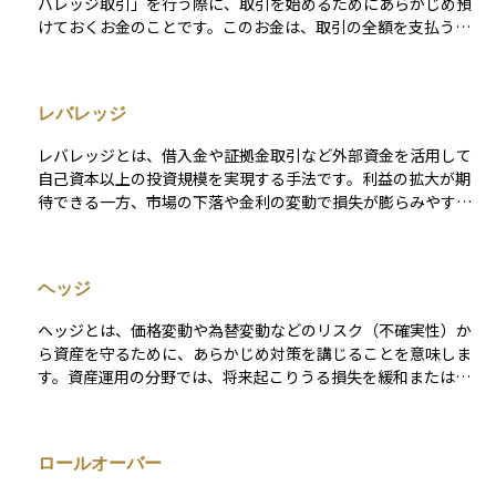
バレッジ取引」を行う際に、取引を始めるためにあらかじめ預
けておくお金のことです。このお金は、取引の全額を支払う代
わりに、一定の金額を担保として預けることで、より大きな金
額の取引を可能にする仕組みを支えています。 証拠金は、取引
によって生じる損失への備えという意味合いもあり、相場が大
レバレッジ
きく動いたときには追加で差し入れが求められることもありま
す。初心者にとっては、少ない資金で大きな取引ができる一方
レバレッジとは、借入金や証拠金取引など外部資金を活用して
で、リスクも大きくなるため、証拠金取引は慎重に理解してか
自己資本以上の投資規模を実現する手法です。利益の拡大が期
ら始めることが大切です。
待できる一方、市場の下落や金利の変動で損失が膨らみやす
く、追加証拠金（追証）が必要になる場合やロスカットが発生
するリスクも高まります。 また、借入金利や手数料などのコス
トが利益を圧迫する可能性があるため、ポジション管理やヘッ
ヘッジ
ジ手法を含めたリスク管理が不可欠です。レバレッジによる損
益変動幅が大きくなることで精神的な負担も増えやすい点にも
ヘッジとは、価格変動や為替変動などのリスク（不確実性）か
注意が必要です。最終的には、投資目的やリスク許容度を考慮
ら資産を守るために、あらかじめ対策を講じることを意味しま
し、適切なレバレッジ水準を設定することで、資産運用の効率
す。資産運用の分野では、将来起こりうる損失を緩和または回
を高めつつリスクを抑えることが重要となります。
避するために、別の取引や金融商品を利用してリスクを相殺す
る行為を指します。 たとえば、外貨建て資産を保有している場
合、円高が進むとその価値が目減りするリスクがあります。こ
ロールオーバー
のとき、為替予約や為替先物といったヘッジ手段を使えば、円
高による損失を一定程度防ぐことができます。また、株式市場