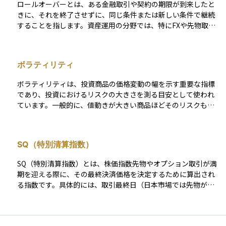
ロールオーバーとは、ある金融取引や契約の期限が到来したと
の下落に備えて、先物取引やプットオプションを利用すること
きに、それを終了させずに、同じ条件または新しい条件で継続
も、価格下落に対するヘッジになります。 ヘッジは、利益を狙
することを指します。資産運用の分野では、特にFXや先物取
うための手段というよりも、損失を限定し、安定した運用成果
引、投資信託、債券などでよく使われる言葉です。 たとえば、
を得るためのリスク管理策として使われます。完全にリスクを
FXではポジションを翌日に持ち越すことで金利差調整額（スワ
ゼロにすることはできませんが、価格変動による影響を抑えた
ップポイント）が発生することがあり、これもロールオーバー
い場合には非常に有効です。ただし、ヘッジにはコストがかか
ボラティリティ
に含まれます。また、確定拠出年金などでは、満期になった資
ることも多く、その効果と費用のバランスをよく見極めて判断
産を再び同じような運用先に自動的に移す場合にもこの用語が
することが重要です。
ボラティリティは、投資商品の価格変動の幅を示す重要な指標
使われます。ロールオーバーは、資産運用を長期で続ける際に
であり、投資におけるリスクの大きさを測る目安として使われ
知っておくべき重要な仕組みのひとつです。
ています。一般的に、値動きが大きい商品ほどそのリスクも高
くなります。 具体的には、ボラティリティが大きい商品は価格
変動が激しく、逆にボラティリティが小さい商品は価格変動が
穏やかであることを示します。現代ポートフォリオ理論などで
SQ（特別清算指数）
は、このボラティリティを標準偏差という統計的手法で数値化
し、それを商品のリスク度合いとして評価するのが一般的で
SQ（特別清算指数）とは、株価指数先物やオプション取引が満
す。このため、投資判断においては、ボラティリティの大きい
期を迎える際に、その最終決済価格を決定するために算出され
商品は高リスク、小さい商品は低リスクと判断されます。
る指数です。具体的には、取引最終日（日本市場では先物が第
２金曜日、オプションが毎月第２金曜日）の寄り付き時点で、
対象となる構成銘柄の株価を基に算出され、その値で先物・オ
プションの最終受け渡しが行われます。 SQ値は取引終了直前ま