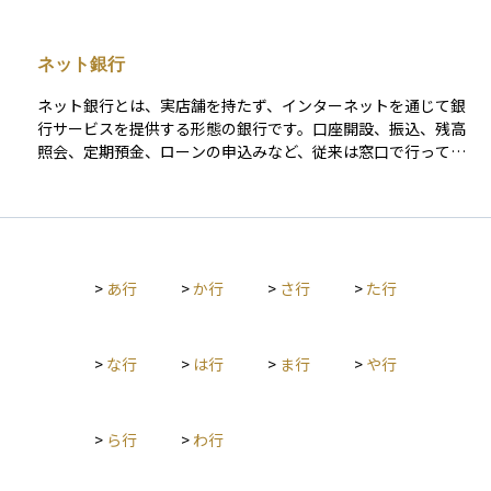
口座を分けることで、計画的に貯金や資産運用を進めやすくな
ります。最近では、銀行や資産運用アプリでも、1つの口座の中
で複数の目的別にサブ口座のような機能を持たせて管理できる
ネット銀行
サービスが増えています。この方法を活用することで、漠然と
した貯金ではなく、目標に向けたお金の積み立てがしやすくな
ネット銀行とは、実店舗を持たず、インターネットを通じて銀
り、モチベーションの維持にもつながります。初心者でも家計
行サービスを提供する形態の銀行です。口座開設、振込、残高
の管理や資産形成を始めやすい手段として、注目されていま
照会、定期預金、ローンの申込みなど、従来は窓口で行ってい
す。
た手続きがすべてスマートフォンやパソコンで完結できる点が
最大の特徴です。近年ではセキュリティや本人確認の技術も進
化し、非対面での金融取引がより安心して行えるようになって
います。 ネット銀行は店舗や人件費などの固定コストが少ない
分、運営効率が高く、他の銀行と比べて預金金利が高めに設定
>
あ行
>
か行
>
さ行
>
た行
されていたり、振込手数料が低廉だったりするケースが多く見
られます。また、証券会社との口座連携や、電子マネー・QR決
済との連動、ポイント還元などのサービスを通じて、日常の資
金管理と資産運用をシームレスにつなげる設計も進んでいま
>
な行
>
は行
>
ま行
>
や行
す。 さらに、近年注目されているのが「ネオバンク」と呼ばれ
る新しい金融サービスの形です。ネオバンクは銀行免許を持た
ず、既存の銀行と提携してその代理業者としてサービスを提供
>
ら行
>
わ行
するもので、スマートフォンを中心としたユーザー体験に特化
した設計が特徴です。2023年の銀行代理業制度の見直しによっ