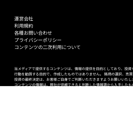
運営会社
利用規約
各種お問い合わせ
プライバシーポリシー
コンテンツの二次利用について
当メディアで提供するコンテンツは、情報の提供を目的としており、投資
行動を勧誘する目的で、作成したものではありません。 銘柄の選択、売買
投資の最終決定は、お客様ご自身でご判断いただきますようお願いいたしま
コンテンツの情報は、弊社が信頼できると判断した情報源から入手したも
が、その情報源の確実性を保証したものではありません。 また、本コンテ
載内容は、予告なしに変更することがあります。
「投資のコンシェルジュ」はMONO Investmentの登録商標です（登録商標
6527070号）。
Copyright © 2022 株式会社MONO Investment All rights reserved.